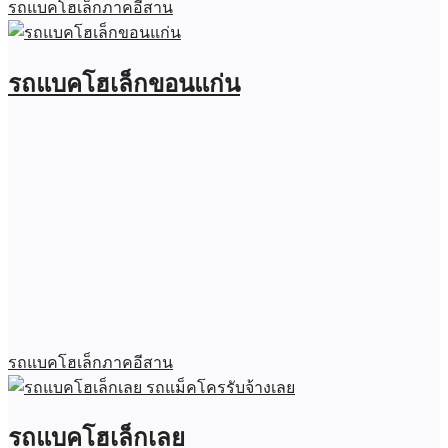
รถแบคโฮเล็กภาคอีสาน
รถแบคโฮเล็กขอนแก่น
รถแบคโฮเล็กภาคอีสาน
รถแบคโฮเล็กเลย