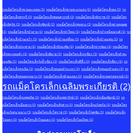
รถแม็คโครเล็กขามทะเลสอ
(1)
รถแม็คโครเล็กขามสะแกแสง
(1)
รถแม็คโครเล็กคง
(1)
รถ
แม็คโครเล็กครบุรี
(1)
รถแม็คโครเล็กคอนสวรรค์
(1)
รถแม็คโครเล็กจักราช
(1)
รถแม็คโคร
เล็กจัตุรัส
(1)
รถแม็คโครเล็กชัยภูมิ
(1)
รถแม็คโครเล็กชุมพวง
(1)
รถแม็คโครเล็กด่านขุนทด
(1)
รถแม็คโครเล็กบัวลาย
(1)
รถแม็คโครเล็กบัวใหญ่
(1)
รถแม็คโครเล็กบำเหน็จณรงค์
(1)
รถ
แม็คโครเล็กบ้านเขว้า
(1)
รถแม็คโครเล็กบ้านเหลื่อม
(1)
รถแม็คโครเล็กบ้านแท่น
(1)
รถ
แม็คโครเล็กประทาย
(1)
รถแม็คโครเล็กปักธงชัย
(1)
รถแม็คโครเล็กปากช่อง
(1)
รถแม็คโคร
เล็กพระทองคำ
(1)
รถแม็คโครเล็กพิมาย
(1)
รถแม็คโครเล็กภูเขียว
(1)
รถแม็คโครเล็กลำทะ
เมนชัย
(1)
รถแม็คโครเล็กวังน้ำเขียว
(1)
รถแม็คโครเล็กสีคิ้ว
(1)
รถแม็คโครเล็กสีดา
(1)
รถ
แม็คโครเล็กสูงเนิน
(1)
รถแม็คโครเล็กหนองบัวระเหว
(1)
รถแม็คโครเล็กหนองบัวแดง
(1)
รถ
แม็คโครเล็กหนองบุญมาก
(1)
รถแม็คโครเล็กห้วยแถลง
(1)
รถแม็คโครเล็กเกษตรสมบูรณ์
(1)
รถแม็คโครเล็กเฉลิมพระเกียรติ
(2)
รถแม็คโครเล็กเทพสถิต
(1)
รถแม็คโครเล็กเทพารักษ์
(1)
รถแม็คโครเล็กเมืองชัยภูมิ
(1)
รถ
แม็คโครเล็กเมืองยาง
(1)
รถแม็คโครเล็กเสิงสาง
(1)
รถแม็คโครเล็กแก้งคร้อ
(1)
รถแม็คโคร
เล็กแก้งสนามนาง
(1)
รถแม็คโครเล็กโคราช
(1)
รถแม็คโครเล็กโชคชัย
(1)
รถแม็คโครเล็ก
โนนสูง
(1)
รถแม็คโครเล็กโนนแดง
(1)
รถแม็คโครเล็กโนนไทย
(1)