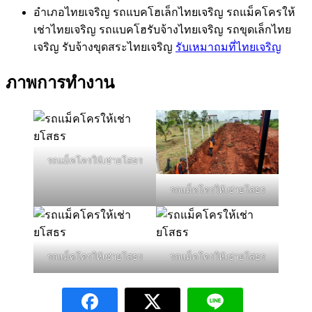
อำเภอไทยเจริญ รถแบคโฮเล็กไทยเจริญ รถแม็คโครให้
เช่าไทยเจริญ รถแบคโฮรับจ้างไทยเจริญ รถขุดเล็กไทย
เจริญ รับจ้างขุดสระไทยเจริญ
รับเหมาถมที่ไทยเจริญ
ภาพการทำงาน
รถแม็คโครให้เช่ายโสธร
รถแม็คโครให้เช่ายโสธร
รถแม็คโครให้เช่ายโสธร
รถแม็คโครให้เช่ายโสธร