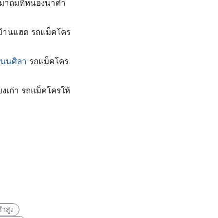
มาถมที่หนองนาคำ
่บ้านแฮด รถแม็คโคร
โนนศิลา
รถแม็คโคร
ียงเก่า รถแม็คโครให้
ซำสูง