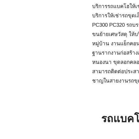
บริการรถแบคโฮให้เ
บริการให้เช่ารถขุ
PC300 PC320 รถบรร
ขนย้ายเศษวัสดุ ให้บ
หมู่บ้าน งานแย็กคอน
ฐานรากงานก่อสร้างอ
หนองนา ขุดลอกคลองร
สามารถติดต่อประสาน
ชาญในสายงานรถขุดไ
รถแบคโฮ