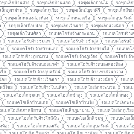
ถขุดเล็กบ้านฝาง
รถขุดเล็กบ้านแฮด
รถขุดเล็กบ้านไผ่
รถขุดเล็ก
เล็กภูผาม่าน
รถขุดเล็กภูเวียง
รถขุดเล็กมัญจาคีรี
รถขุดเล็กสีชม
รถขุดเล็กหนองสองห้อง
รถขุดเล็กหนองเรือ
รถขุดเล็กอุบลรัตน์
ง
รถขุดเล็กเปือยน้อย
รถขุดเล็กเวียงเก่า
รถขุดเล็กแวงน้อย
ร
รถขุดเล็กโนนศิลา
รถแบคโฮรับจ้างกระนวน
รถแบคโฮรับจ้าง
ท
รถแบคโฮรับจ้างชุมแพ
รถแบคโฮรับจ้างซำสูง
รถแบคโฮรับจ้า
าง
รถแบคโฮรับจ้างบ้านแฮด
รถแบคโฮรับจ้างบ้านไผ่
รถแบคโฮร
รถแบคโฮรับจ้างภูผาม่าน
รถแบคโฮรับจ้างภูเวียง
รถแบคโฮรับจ้าง
ู
รถแบคโฮรับจ้างหนองนาคำ
รถแบคโฮรับจ้างหนองสองห้อง
รือ
รถแบคโฮรับจ้างอุบลรัตน์
รถแบคโฮรับจ้างเขาสวนกวาง
น้อย
รถแบคโฮรับจ้างเวียงเก่า
รถแบคโฮรับจ้างแวงน้อย
รถแบคโ
ธิ์ไชย
รถแบคโฮรับจ้างโนนศิลา
รถแบคโฮเล็กกระนวน
รถแบ
รถแบคโฮเล็กชุมแพ
รถแบคโฮเล็กซำสูง
รถแบคโฮเล็กน้ำพอง
รถแบคโฮเล็กบ้านแฮด
รถแบคโฮเล็กบ้านไผ่
รถแบคโฮเล็กพระ
ถแบคโฮเล็กภาคอีสาน
รถแบคโฮเล็กภูผาม่าน
รถแบคโฮเล็กภูเวียง
ี
รถแบคโฮเล็กรับจ้างใกล้ฉัน
รถแบคโฮเล็กสีชมพู
รถแบคโฮเล
งห้อง
รถแบคโฮเล็กหนองเรือ
รถแบคโฮเล็กอุบลรัตน์
รถแบคโฮ
ย
รถแบคโฮเล็กเวียงเก่า
รถแบคโฮเล็กแวงน้อย
รถแบคโฮเล็กแ