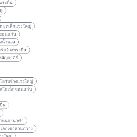
พระยืน
พู
ถขุดเล็กแวงใหญ่
ขอนแก่น
งน้ำพอง
ับจ้างพระยืน
มัญจาคีรี
ฮรับจ้างแวงใหญ่
คโฮเล็กขอนแก่น
ยืน
็กหนองนาคำ
เล็กเขาสวนกวาง
วงใหญ่