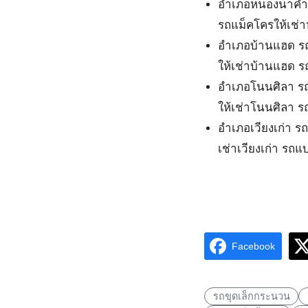
อำเภอหนองนาคำ 
รถแม็คโครให้เช
อำเภอบ้านแฮด รถ
ให้เช่าบ้านแฮด 
อำเภอโนนศิลา ร
ให้เช่าโนนศิลา 
อำเภอเวียงเก่า รถ
เช่าเวียงเก่า รถแบ
Facebook
รถขุดเล็กกระนวน