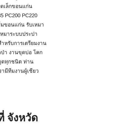
ุดเล็กขอนแก่น
35 PC200 PC220
์มขอนแก่น รับเหมา
รับเหมาระบบประปา
้งสำหรับการเตรียมงาน
ป่า งานขุดบ่อ โคก
ุดทุกชนิด ท่าน
มีทีมงานผู้เชียว
 จังหวัด