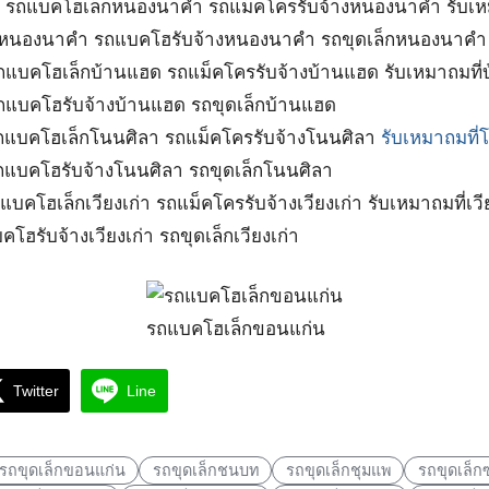
รถแบคโฮเล็กหนองนาคำ รถแม็คโครรับจ้างหนองนาคำ รับเห
่าหนองนาคำ รถแบคโฮรับจ้างหนองนาคำ รถขุดเล็กหนองนาคำ
แบคโฮเล็กบ้านแฮด รถแม็คโครรับจ้างบ้านแฮด รับเหมาถมที
รถแบคโฮรับจ้างบ้านแฮด รถขุดเล็กบ้านแฮด
ถแบคโฮเล็กโนนศิลา รถแม็คโครรับจ้างโนนศิลา
รับเหมาถมที่
รถแบคโฮรับจ้างโนนศิลา รถขุดเล็กโนนศิลา
แบคโฮเล็กเวียงเก่า รถแม็คโครรับจ้างเวียงเก่า รับเหมาถมที่เว
คโฮรับจ้างเวียงเก่า รถขุดเล็กเวียงเก่า
รถแบคโฮเล็กขอนแก่น
Twitter
Line
รถขุดเล็กขอนแก่น
รถขุดเล็กชนบท
รถขุดเล็กชุมแพ
รถขุดเล็ก