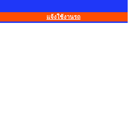
แจ้งใช้งานรถ