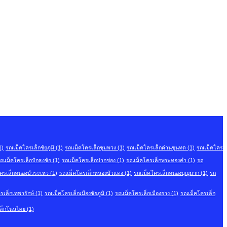
1)
รถแม็คโครเล็กชัยภูมิ
(1)
รถแม็คโครเล็กชุมพวง
(1)
รถแม็คโครเล็กด่านขุนทด
(1)
รถแม็คโคร
ถแม็คโครเล็กปักธงชัย
(1)
รถแม็คโครเล็กปากช่อง
(1)
รถแม็คโครเล็กพระทองคำ
(1)
รถ
ครเล็กหนองบัวระเหว
(1)
รถแม็คโครเล็กหนองบัวแดง
(1)
รถแม็คโครเล็กหนองบุญมาก
(1)
รถ
รเล็กเทพารักษ์
(1)
รถแม็คโครเล็กเมืองชัยภูมิ
(1)
รถแม็คโครเล็กเมืองยาง
(1)
รถแม็คโครเล็ก
ล็กโนนไทย
(1)