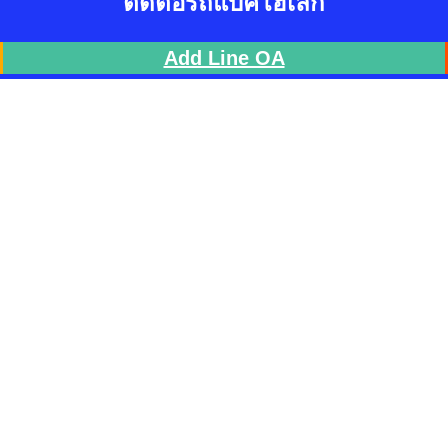
ติดต่อรถแบคโฮเล็ก
Add Line OA