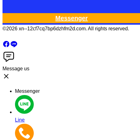
Messenger
©2026 xn--12cf7cq7bp6dzhfm2d.com. All rights reserved.
Message us
Messenger
Line