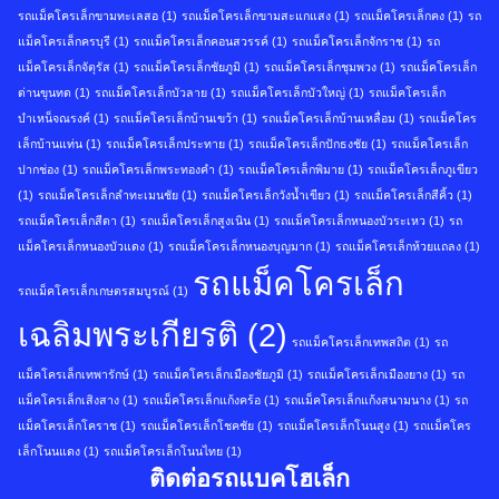
รถแม็คโครเล็กขามทะเลสอ
(1)
รถแม็คโครเล็กขามสะแกแสง
(1)
รถแม็คโครเล็กคง
(1)
รถ
แม็คโครเล็กครบุรี
(1)
รถแม็คโครเล็กคอนสวรรค์
(1)
รถแม็คโครเล็กจักราช
(1)
รถ
แม็คโครเล็กจัตุรัส
(1)
รถแม็คโครเล็กชัยภูมิ
(1)
รถแม็คโครเล็กชุมพวง
(1)
รถแม็คโครเล็ก
ด่านขุนทด
(1)
รถแม็คโครเล็กบัวลาย
(1)
รถแม็คโครเล็กบัวใหญ่
(1)
รถแม็คโครเล็ก
บำเหน็จณรงค์
(1)
รถแม็คโครเล็กบ้านเขว้า
(1)
รถแม็คโครเล็กบ้านเหลื่อม
(1)
รถแม็คโคร
เล็กบ้านแท่น
(1)
รถแม็คโครเล็กประทาย
(1)
รถแม็คโครเล็กปักธงชัย
(1)
รถแม็คโครเล็ก
ปากช่อง
(1)
รถแม็คโครเล็กพระทองคำ
(1)
รถแม็คโครเล็กพิมาย
(1)
รถแม็คโครเล็กภูเขียว
(1)
รถแม็คโครเล็กลำทะเมนชัย
(1)
รถแม็คโครเล็กวังน้ำเขียว
(1)
รถแม็คโครเล็กสีคิ้ว
(1)
รถแม็คโครเล็กสีดา
(1)
รถแม็คโครเล็กสูงเนิน
(1)
รถแม็คโครเล็กหนองบัวระเหว
(1)
รถ
แม็คโครเล็กหนองบัวแดง
(1)
รถแม็คโครเล็กหนองบุญมาก
(1)
รถแม็คโครเล็กห้วยแถลง
(1)
รถแม็คโครเล็ก
รถแม็คโครเล็กเกษตรสมบูรณ์
(1)
เฉลิมพระเกียรติ
(2)
รถแม็คโครเล็กเทพสถิต
(1)
รถ
แม็คโครเล็กเทพารักษ์
(1)
รถแม็คโครเล็กเมืองชัยภูมิ
(1)
รถแม็คโครเล็กเมืองยาง
(1)
รถ
แม็คโครเล็กเสิงสาง
(1)
รถแม็คโครเล็กแก้งคร้อ
(1)
รถแม็คโครเล็กแก้งสนามนาง
(1)
รถ
แม็คโครเล็กโคราช
(1)
รถแม็คโครเล็กโชคชัย
(1)
รถแม็คโครเล็กโนนสูง
(1)
รถแม็คโคร
เล็กโนนแดง
(1)
รถแม็คโครเล็กโนนไทย
(1)
ติดต่อรถแบคโฮเล็ก