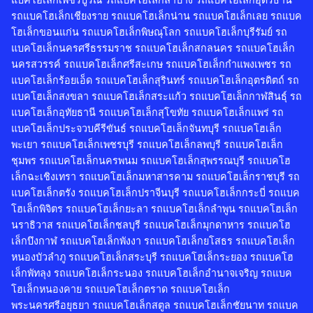
แบคโฮเล็กเพชรบูรณ์ รถแบคโฮเล็กลำปาง รถแบคโฮเล็กอุดรธานี
รถแบคโฮเล็กเชียงราย รถแบคโฮเล็กน่าน รถแบคโฮเล็กเลย รถแบค
โฮเล็กขอนแก่น รถแบคโฮเล็กพิษณุโลก รถแบคโฮเล็กบุรีรัมย์ รถ
แบคโฮเล็กนครศรีธรรมราช รถแบคโฮเล็กสกลนคร รถแบคโฮเล็ก
นครสวรรค์ รถแบคโฮเล็กศรีสะเกษ รถแบคโฮเล็กกำแพงเพชร รถ
แบคโฮเล็กร้อยเอ็ด รถแบคโฮเล็กสุรินทร์ รถแบคโฮเล็กอุตรดิตถ์ รถ
แบคโฮเล็กสงขลา รถแบคโฮเล็กสระแก้ว รถแบคโฮเล็กกาฬสินธุ์ รถ
แบคโฮเล็กอุทัยธานี รถแบคโฮเล็กสุโขทัย รถแบคโฮเล็กแพร่ รถ
แบคโฮเล็กประจวบคีรีขันธ์ รถแบคโฮเล็กจันทบุรี รถแบคโฮเล็ก
พะเยา รถแบคโฮเล็กเพชรบุรี รถแบคโฮเล็กลพบุรี รถแบคโฮเล็ก
ชุมพร รถแบคโฮเล็กนครพนม รถแบคโฮเล็กสุพรรณบุรี รถแบคโฮ
เล็กฉะเชิงเทรา รถแบคโฮเล็กมหาสารคาม รถแบคโฮเล็กราชบุรี รถ
แบคโฮเล็กตรัง รถแบคโฮเล็กปราจีนบุรี รถแบคโฮเล็กกระบี่ รถแบค
โฮเล็กพิจิตร รถแบคโฮเล็กยะลา รถแบคโฮเล็กลำพูน รถแบคโฮเล็ก
นราธิวาส รถแบคโฮเล็กชลบุรี รถแบคโฮเล็กมุกดาหาร รถแบคโฮ
เล็กบึงกาฬ รถแบคโฮเล็กพังงา รถแบคโฮเล็กยโสธร รถแบคโฮเล็ก
หนองบัวลำภู รถแบคโฮเล็กสระบุรี รถแบคโฮเล็กระยอง รถแบคโฮ
เล็กพัทลุง รถแบคโฮเล็กระนอง รถแบคโฮเล็กอำนาจเจริญ รถแบค
โฮเล็กหนองคาย รถแบคโฮเล็กตราด รถแบคโฮเล็ก
พระนครศรีอยุธยา รถแบคโฮเล็กสตูล รถแบคโฮเล็กชัยนาท รถแบค