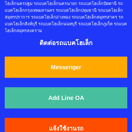
โฮเล็กนครปฐม รถแบคโฮเล็กนครนายก รถแบคโฮเล็กปัตตานี รถ
แบคโฮเล็กกรุงเทพมหานคร รถแบคโฮเล็กปทุมธานี รถแบคโฮเล็ก
สมุทรปราการ รถแบคโฮเล็กอ่างทอง รถแบคโฮเล็กสมุทรสาคร รถ
แบคโฮเล็กสิงห์บุรี รถแบคโฮเล็กนนทบุรี รถแบคโฮเล็กภูเก็ต รถแบค
โฮเล็กสมุทรสงคราม
ติดต่อรถแบคโฮเล็ก
Messenger
Add Line OA
แจ้งใช้งานรถ