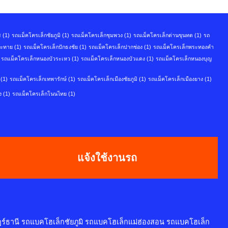
ส
(1)
รถแม็คโครเล็กชัยภูมิ
(1)
รถแม็คโครเล็กชุมพวง
(1)
รถแม็คโครเล็กด่านขุนทด
(1)
รถ
ระทาย
(1)
รถแม็คโครเล็กปักธงชัย
(1)
รถแม็คโครเล็กปากช่อง
(1)
รถแม็คโครเล็กพระทองคำ
รถแม็คโครเล็กหนองบัวระเหว
(1)
รถแม็คโครเล็กหนองบัวแดง
(1)
รถแม็คโครเล็กหนองบุญ
(1)
รถแม็คโครเล็กเทพารักษ์
(1)
รถแม็คโครเล็กเมืองชัยภูมิ
(1)
รถแม็คโครเล็กเมืองยาง
(1)
ง
(1)
รถแม็คโครเล็กโนนไทย
(1)
แจ้งใช้งานรถ
ธานี รถแบคโฮเล็กชัยภูมิ รถแบคโฮเล็กแม่ฮ่องสอน รถแบคโฮเล็ก