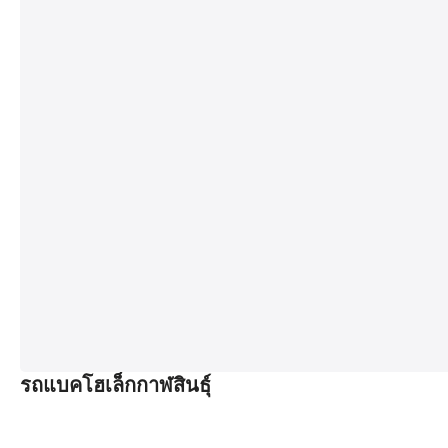
รถแบคโฮเล็กกาฬสินธุ์