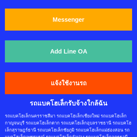
Messenger
Add Line OA
แจ้งใช้งานรถ
รถแบคโฮเล็กรับจ้างใกล้ฉัน
รถแบคโฮเล็กนครราชสีมา รถแบคโฮเล็กเชียงใหม่ รถแบคโฮเล็ก
กาญจนบุรี รถแบคโฮเล็กตาก รถแบคโฮเล็กอุบลราชธานี รถแบคโฮ
เล็กสุราษฎร์ธานี รถแบคโฮเล็กชัยภูมิ รถแบคโฮเล็กแม่ฮ่องสอน รถ