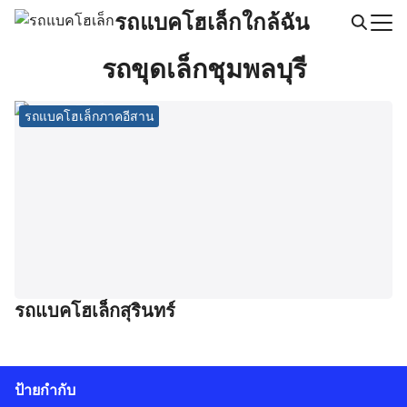
Skip
รถแบคโฮเล็กใกล้ฉัน
to
Search
content
รถขุดเล็กชุมพลบุรี
for:
รถแบคโฮเล็กภาคอีสาน
รถแบคโฮเล็กสุรินทร์
ป้ายกำกับ