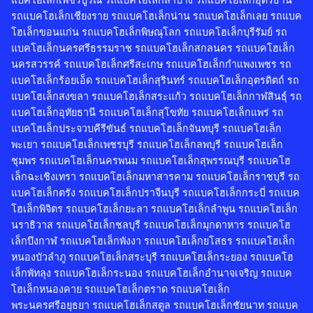
แบคโฮเล็กเพชรบูรณ์ รถแบคโฮเล็กลำปาง รถแบคโฮเล็กอุดรธานี
รถแบคโฮเล็กเชียงราย รถแบคโฮเล็กน่าน รถแบคโฮเล็กเลย รถแบค
โฮเล็กขอนแก่น รถแบคโฮเล็กพิษณุโลก รถแบคโฮเล็กบุรีรัมย์ รถ
แบคโฮเล็กนครศรีธรรมราช รถแบคโฮเล็กสกลนคร รถแบคโฮเล็ก
นครสวรรค์ รถแบคโฮเล็กศรีสะเกษ รถแบคโฮเล็กกำแพงเพชร รถ
แบคโฮเล็กร้อยเอ็ด รถแบคโฮเล็กสุรินทร์ รถแบคโฮเล็กอุตรดิตถ์ รถ
แบคโฮเล็กสงขลา รถแบคโฮเล็กสระแก้ว รถแบคโฮเล็กกาฬสินธุ์ รถ
แบคโฮเล็กอุทัยธานี รถแบคโฮเล็กสุโขทัย รถแบคโฮเล็กแพร่ รถ
แบคโฮเล็กประจวบคีรีขันธ์ รถแบคโฮเล็กจันทบุรี รถแบคโฮเล็ก
พะเยา รถแบคโฮเล็กเพชรบุรี รถแบคโฮเล็กลพบุรี รถแบคโฮเล็ก
ชุมพร รถแบคโฮเล็กนครพนม รถแบคโฮเล็กสุพรรณบุรี รถแบคโฮ
เล็กฉะเชิงเทรา รถแบคโฮเล็กมหาสารคาม รถแบคโฮเล็กราชบุรี รถ
แบคโฮเล็กตรัง รถแบคโฮเล็กปราจีนบุรี รถแบคโฮเล็กกระบี่ รถแบค
โฮเล็กพิจิตร รถแบคโฮเล็กยะลา รถแบคโฮเล็กลำพูน รถแบคโฮเล็ก
นราธิวาส รถแบคโฮเล็กชลบุรี รถแบคโฮเล็กมุกดาหาร รถแบคโฮ
เล็กบึงกาฬ รถแบคโฮเล็กพังงา รถแบคโฮเล็กยโสธร รถแบคโฮเล็ก
หนองบัวลำภู รถแบคโฮเล็กสระบุรี รถแบคโฮเล็กระยอง รถแบคโฮ
เล็กพัทลุง รถแบคโฮเล็กระนอง รถแบคโฮเล็กอำนาจเจริญ รถแบค
โฮเล็กหนองคาย รถแบคโฮเล็กตราด รถแบคโฮเล็ก
พระนครศรีอยุธยา รถแบคโฮเล็กสตูล รถแบคโฮเล็กชัยนาท รถแบค