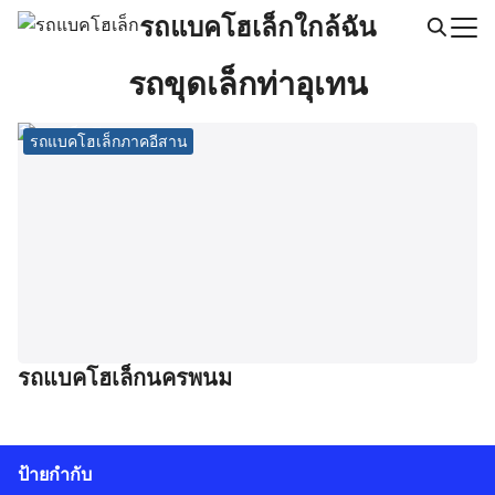
Skip
รถแบคโฮเล็กใกล้ฉัน
to
Search
content
รถขุดเล็กท่าอุเทน
for:
รถแบคโฮเล็กภาคอีสาน
รถแบคโฮเล็กนครพนม
ป้ายกำกับ