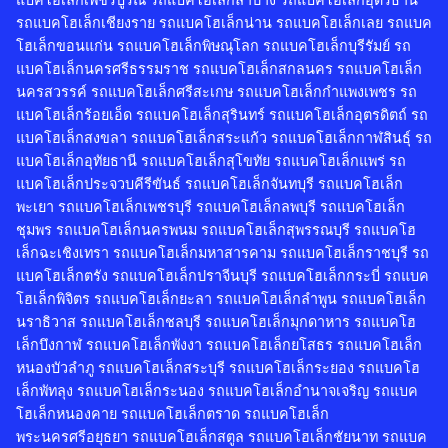
แบคโฮเล็กเพชรบูรณ์ รถแบคโฮเล็กลำปาง รถแบคโฮเล็กอุดรธานี
รถแบคโฮเล็กเชียงราย รถแบคโฮเล็กน่าน รถแบคโฮเล็กเลย รถแบค
โฮเล็กขอนแก่น รถแบคโฮเล็กพิษณุโลก รถแบคโฮเล็กบุรีรัมย์ รถ
แบคโฮเล็กนครศรีธรรมราช รถแบคโฮเล็กสกลนคร รถแบคโฮเล็ก
นครสวรรค์ รถแบคโฮเล็กศรีสะเกษ รถแบคโฮเล็กกำแพงเพชร รถ
แบคโฮเล็กร้อยเอ็ด รถแบคโฮเล็กสุรินทร์ รถแบคโฮเล็กอุตรดิตถ์ รถ
แบคโฮเล็กสงขลา รถแบคโฮเล็กสระแก้ว รถแบคโฮเล็กกาฬสินธุ์ รถ
แบคโฮเล็กอุทัยธานี รถแบคโฮเล็กสุโขทัย รถแบคโฮเล็กแพร่ รถ
แบคโฮเล็กประจวบคีรีขันธ์ รถแบคโฮเล็กจันทบุรี รถแบคโฮเล็ก
พะเยา รถแบคโฮเล็กเพชรบุรี รถแบคโฮเล็กลพบุรี รถแบคโฮเล็ก
ชุมพร รถแบคโฮเล็กนครพนม รถแบคโฮเล็กสุพรรณบุรี รถแบคโฮ
เล็กฉะเชิงเทรา รถแบคโฮเล็กมหาสารคาม รถแบคโฮเล็กราชบุรี รถ
แบคโฮเล็กตรัง รถแบคโฮเล็กปราจีนบุรี รถแบคโฮเล็กกระบี่ รถแบค
โฮเล็กพิจิตร รถแบคโฮเล็กยะลา รถแบคโฮเล็กลำพูน รถแบคโฮเล็ก
นราธิวาส รถแบคโฮเล็กชลบุรี รถแบคโฮเล็กมุกดาหาร รถแบคโฮ
เล็กบึงกาฬ รถแบคโฮเล็กพังงา รถแบคโฮเล็กยโสธร รถแบคโฮเล็ก
หนองบัวลำภู รถแบคโฮเล็กสระบุรี รถแบคโฮเล็กระยอง รถแบคโฮ
เล็กพัทลุง รถแบคโฮเล็กระนอง รถแบคโฮเล็กอำนาจเจริญ รถแบค
โฮเล็กหนองคาย รถแบคโฮเล็กตราด รถแบคโฮเล็ก
พระนครศรีอยุธยา รถแบคโฮเล็กสตูล รถแบคโฮเล็กชัยนาท รถแบค