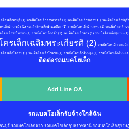
็คโครเล็กครบุรี
(1)
รถแม็คโครเล็กคอนสวรรค์
(1)
รถแม็คโครเล็กจักราช
(1)
รถแม็คโครเล็กจัตุรั
ครเล็กบ้านเขว้า
(1)
รถแม็คโครเล็กบ้านเหลื่อม
(1)
รถแม็คโครเล็กบ้านแท่น
(1)
รถแม็คโครเล็กป
คโครเล็กวังน้ำเขียว
(1)
รถแม็คโครเล็กสีคิ้ว
(1)
รถแม็คโครเล็กสีดา
(1)
รถแม็คโครเล็กสูงเนิน
(1)
ครเล็กเฉลิมพระเกียรติ
(2)
รถแม็คโครเล็กเทพสถิต
็คโครเล็กโคราช
(1)
รถแม็คโครเล็กโชคชัย
(1)
รถแม็คโครเล็กโนนสูง
(1)
รถแม็คโครเล็กโนนแด
ติดต่อรถแบคโฮเล็ก
Add Line OA
รถแบคโฮเล็กรับจ้างใกล้ฉัน
บุรี รถแบคโฮเล็กตาก รถแบคโฮเล็กอุบลราชธานี รถแบคโฮเล็กสุราษฎร์