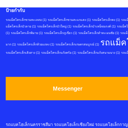
ป้ายกำกับ
รถแม็คโครเล็กขามทะเลสอ
(1)
รถแม็คโครเล็กขามสะแกแสง
(1)
รถแม็คโครเล็กคง
(1)
รถแม
แม็คโครเล็กบัวลาย
(1)
รถแม็คโครเล็กบัวใหญ่
(1)
รถแม็คโครเล็กบำเหน็จณรงค์
(1)
รถแม็คโ
(1)
รถแม็คโครเล็กพิมาย
(1)
รถแม็คโครเล็กภูเขียว
(1)
รถแม็คโครเล็กลำทะเมนชัย
(1)
รถแม็
รถแม็คโ
มาก
(1)
รถแม็คโครเล็กห้วยแถลง
(1)
รถแม็คโครเล็กเกษตรสมบูรณ์
(1)
รถแม็คโครเล็กเสิงสาง
(1)
รถแม็คโครเล็กแก้งคร้อ
(1)
รถแม็คโครเล็กแก้งสนามนาง
(1)
รถแม
Messenger
รถแบคโฮเล็กนครราชสีมา รถแบคโฮเล็กเชียงใหม่ รถแบคโฮเล็กกาญจน