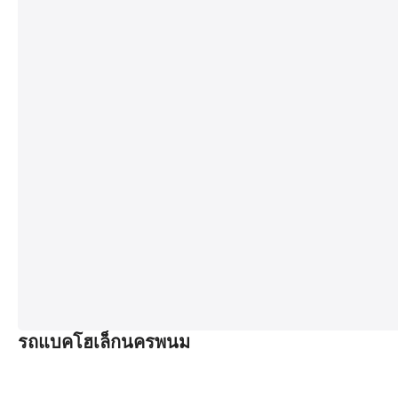
รถแบคโฮเล็กนครพนม