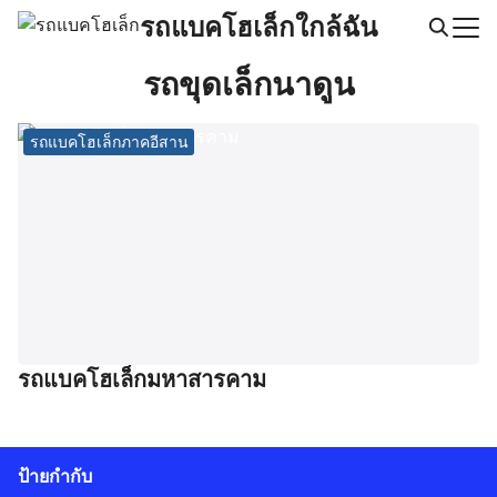
Skip
รถแบคโฮเล็กใกล้ฉัน
to
Search
content
รถขุดเล็กนาดูน
for:
รถแบคโฮเล็กภาคอีสาน
รถแบคโฮเล็กมหาสารคาม
ป้ายกำกับ