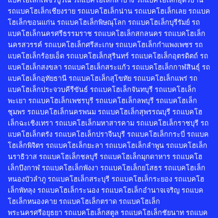
แบคโฮเล็กเพชรบูรณ์ รถแบคโฮเล็กลำปาง รถแบคโฮเล็กอุดรธานี
รถแบคโฮเล็กเชียงราย รถแบคโฮเล็กน่าน รถแบคโฮเล็กเลย รถแบค
โฮเล็กขอนแก่น รถแบคโฮเล็กพิษณุโลก รถแบคโฮเล็กบุรีรัมย์ รถ
แบคโฮเล็กนครศรีธรรมราช รถแบคโฮเล็กสกลนคร รถแบคโฮเล็ก
นครสวรรค์ รถแบคโฮเล็กศรีสะเกษ รถแบคโฮเล็กกำแพงเพชร รถ
แบคโฮเล็กร้อยเอ็ด รถแบคโฮเล็กสุรินทร์ รถแบคโฮเล็กอุตรดิตถ์ รถ
แบคโฮเล็กสงขลา รถแบคโฮเล็กสระแก้ว รถแบคโฮเล็กกาฬสินธุ์ รถ
แบคโฮเล็กอุทัยธานี รถแบคโฮเล็กสุโขทัย รถแบคโฮเล็กแพร่ รถ
แบคโฮเล็กประจวบคีรีขันธ์ รถแบคโฮเล็กจันทบุรี รถแบคโฮเล็ก
พะเยา รถแบคโฮเล็กเพชรบุรี รถแบคโฮเล็กลพบุรี รถแบคโฮเล็ก
ชุมพร รถแบคโฮเล็กนครพนม รถแบคโฮเล็กสุพรรณบุรี รถแบคโฮ
เล็กฉะเชิงเทรา รถแบคโฮเล็กมหาสารคาม รถแบคโฮเล็กราชบุรี รถ
แบคโฮเล็กตรัง รถแบคโฮเล็กปราจีนบุรี รถแบคโฮเล็กกระบี่ รถแบค
โฮเล็กพิจิตร รถแบคโฮเล็กยะลา รถแบคโฮเล็กลำพูน รถแบคโฮเล็ก
นราธิวาส รถแบคโฮเล็กชลบุรี รถแบคโฮเล็กมุกดาหาร รถแบคโฮ
เล็กบึงกาฬ รถแบคโฮเล็กพังงา รถแบคโฮเล็กยโสธร รถแบคโฮเล็ก
หนองบัวลำภู รถแบคโฮเล็กสระบุรี รถแบคโฮเล็กระยอง รถแบคโฮ
เล็กพัทลุง รถแบคโฮเล็กระนอง รถแบคโฮเล็กอำนาจเจริญ รถแบค
โฮเล็กหนองคาย รถแบคโฮเล็กตราด รถแบคโฮเล็ก
พระนครศรีอยุธยา รถแบคโฮเล็กสตูล รถแบคโฮเล็กชัยนาท รถแบค