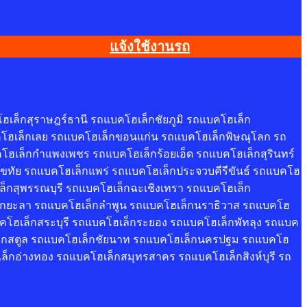
แจ้งใช้งานรถ
ล็กสุราษฎร์ธานี รถแบคโฮเล็กชัยภูมิ รถแบคโฮเล็ก
คโฮเล็กเลย รถแบคโฮเล็กขอนแก่น รถแบคโฮเล็กพิษณุโลก รถ
ฮเล็กกำแพงเพชร รถแบคโฮเล็กร้อยเอ็ด รถแบคโฮเล็กสุรินทร์
โขทัย รถแบคโฮเล็กแพร่ รถแบคโฮเล็กประจวบคีรีขันธ์ รถแบคโฮ
ล็กสุพรรณบุรี รถแบคโฮเล็กฉะเชิงเทรา รถแบคโฮเล็ก
เล็กยะลา รถแบคโฮเล็กลำพูน รถแบคโฮเล็กนราธิวาส รถแบคโฮ
คโฮเล็กสระบุรี รถแบคโฮเล็กระยอง รถแบคโฮเล็กพัทลุง รถแบค
็กสตูล รถแบคโฮเล็กชัยนาท รถแบคโฮเล็กนครปฐม รถแบคโฮ
กอ่างทอง รถแบคโฮเล็กสมุทรสาคร รถแบคโฮเล็กสิงห์บุรี รถ