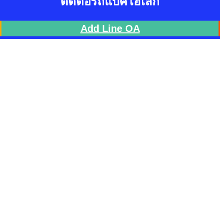
ติดต่อรถแบคโฮเล็ก
Add Line OA