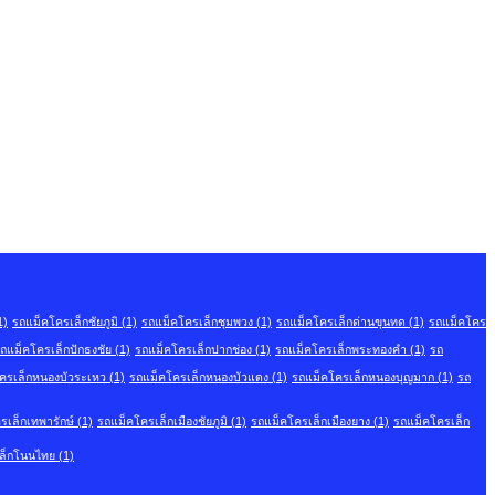
1)
รถแม็คโครเล็กชัยภูมิ
(1)
รถแม็คโครเล็กชุมพวง
(1)
รถแม็คโครเล็กด่านขุนทด
(1)
รถแม็คโคร
ถแม็คโครเล็กปักธงชัย
(1)
รถแม็คโครเล็กปากช่อง
(1)
รถแม็คโครเล็กพระทองคำ
(1)
รถ
ครเล็กหนองบัวระเหว
(1)
รถแม็คโครเล็กหนองบัวแดง
(1)
รถแม็คโครเล็กหนองบุญมาก
(1)
รถ
รเล็กเทพารักษ์
(1)
รถแม็คโครเล็กเมืองชัยภูมิ
(1)
รถแม็คโครเล็กเมืองยาง
(1)
รถแม็คโครเล็ก
ล็กโนนไทย
(1)