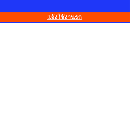
แจ้งใช้งานรถ