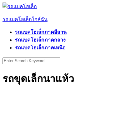
Skip
to
รถแบคโฮเล็กใกล้ฉัน
content
รถแบคโฮเล็กภาคอีสาน
รถแบคโฮเล็กภาคกลาง
รถแบคโฮเล็กภาคเหนือ
Search
for:
รถขุดเล็กนาแห้ว