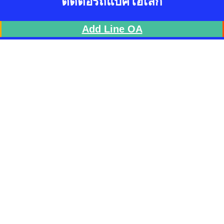
ติดต่อรถแบคโฮเล็ก
Add Line OA