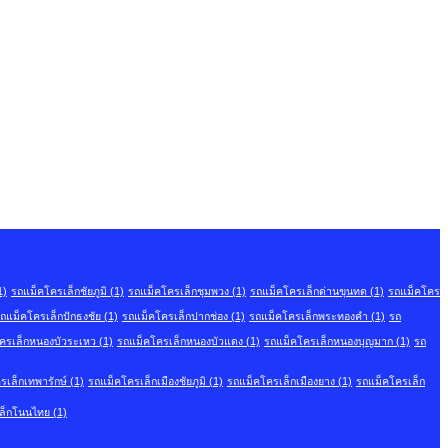
1)
รถแม็คโครเล็กชัยภูมิ
(1)
รถแม็คโครเล็กชุมพวง
(1)
รถแม็คโครเล็กด่านขุนทด
(1)
รถแม็คโคร
ถแม็คโครเล็กปักธงชัย
(1)
รถแม็คโครเล็กปากช่อง
(1)
รถแม็คโครเล็กพระทองคำ
(1)
รถ
ครเล็กหนองบัวระเหว
(1)
รถแม็คโครเล็กหนองบัวแดง
(1)
รถแม็คโครเล็กหนองบุญมาก
(1)
รถ
รเล็กเทพารักษ์
(1)
รถแม็คโครเล็กเมืองชัยภูมิ
(1)
รถแม็คโครเล็กเมืองยาง
(1)
รถแม็คโครเล็ก
ล็กโนนไทย
(1)