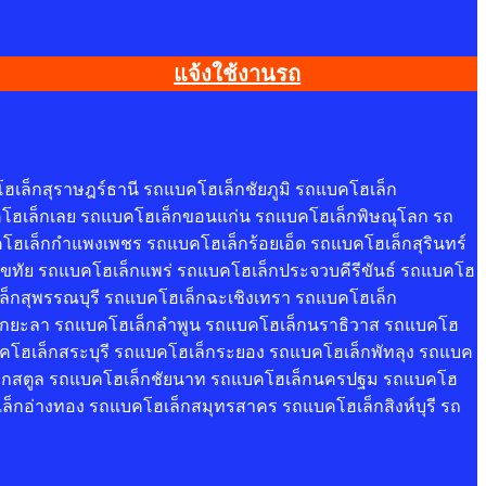
แจ้งใช้งานรถ
ล็กสุราษฎร์ธานี รถแบคโฮเล็กชัยภูมิ รถแบคโฮเล็ก
คโฮเล็กเลย รถแบคโฮเล็กขอนแก่น รถแบคโฮเล็กพิษณุโลก รถ
ฮเล็กกำแพงเพชร รถแบคโฮเล็กร้อยเอ็ด รถแบคโฮเล็กสุรินทร์
โขทัย รถแบคโฮเล็กแพร่ รถแบคโฮเล็กประจวบคีรีขันธ์ รถแบคโฮ
ล็กสุพรรณบุรี รถแบคโฮเล็กฉะเชิงเทรา รถแบคโฮเล็ก
เล็กยะลา รถแบคโฮเล็กลำพูน รถแบคโฮเล็กนราธิวาส รถแบคโฮ
คโฮเล็กสระบุรี รถแบคโฮเล็กระยอง รถแบคโฮเล็กพัทลุง รถแบค
็กสตูล รถแบคโฮเล็กชัยนาท รถแบคโฮเล็กนครปฐม รถแบคโฮ
กอ่างทอง รถแบคโฮเล็กสมุทรสาคร รถแบคโฮเล็กสิงห์บุรี รถ