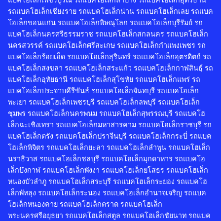
แบคโฮเล็กเพชรบูรณ์ รถแบคโฮเล็กลำปาง รถแบคโฮเล็กอุดรธานี
รถแบคโฮเล็กเชียงราย รถแบคโฮเล็กน่าน รถแบคโฮเล็กเลย รถแบค
โฮเล็กขอนแก่น รถแบคโฮเล็กพิษณุโลก รถแบคโฮเล็กบุรีรัมย์ รถ
แบคโฮเล็กนครศรีธรรมราช รถแบคโฮเล็กสกลนคร รถแบคโฮเล็ก
นครสวรรค์ รถแบคโฮเล็กศรีสะเกษ รถแบคโฮเล็กกำแพงเพชร รถ
แบคโฮเล็กร้อยเอ็ด รถแบคโฮเล็กสุรินทร์ รถแบคโฮเล็กอุตรดิตถ์ รถ
แบคโฮเล็กสงขลา รถแบคโฮเล็กสระแก้ว รถแบคโฮเล็กกาฬสินธุ์ รถ
แบคโฮเล็กอุทัยธานี รถแบคโฮเล็กสุโขทัย รถแบคโฮเล็กแพร่ รถ
แบคโฮเล็กประจวบคีรีขันธ์ รถแบคโฮเล็กจันทบุรี รถแบคโฮเล็ก
พะเยา รถแบคโฮเล็กเพชรบุรี รถแบคโฮเล็กลพบุรี รถแบคโฮเล็ก
ชุมพร รถแบคโฮเล็กนครพนม รถแบคโฮเล็กสุพรรณบุรี รถแบคโฮ
เล็กฉะเชิงเทรา รถแบคโฮเล็กมหาสารคาม รถแบคโฮเล็กราชบุรี รถ
แบคโฮเล็กตรัง รถแบคโฮเล็กปราจีนบุรี รถแบคโฮเล็กกระบี่ รถแบค
โฮเล็กพิจิตร รถแบคโฮเล็กยะลา รถแบคโฮเล็กลำพูน รถแบคโฮเล็ก
นราธิวาส รถแบคโฮเล็กชลบุรี รถแบคโฮเล็กมุกดาหาร รถแบคโฮ
เล็กบึงกาฬ รถแบคโฮเล็กพังงา รถแบคโฮเล็กยโสธร รถแบคโฮเล็ก
หนองบัวลำภู รถแบคโฮเล็กสระบุรี รถแบคโฮเล็กระยอง รถแบคโฮ
เล็กพัทลุง รถแบคโฮเล็กระนอง รถแบคโฮเล็กอำนาจเจริญ รถแบค
โฮเล็กหนองคาย รถแบคโฮเล็กตราด รถแบคโฮเล็ก
พระนครศรีอยุธยา รถแบคโฮเล็กสตูล รถแบคโฮเล็กชัยนาท รถแบค