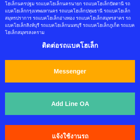
โฮเล็กนครปฐม รถแบคโฮเล็กนครนายก รถแบคโฮเล็กปัตตานี รถ
แบคโฮเล็กกรุงเทพมหานคร รถแบคโฮเล็กปทุมธานี รถแบคโฮเล็ก
สมุทรปราการ รถแบคโฮเล็กอ่างทอง รถแบคโฮเล็กสมุทรสาคร รถ
แบคโฮเล็กสิงห์บุรี รถแบคโฮเล็กนนทบุรี รถแบคโฮเล็กภูเก็ต รถแบค
โฮเล็กสมุทรสงคราม
ติดต่อรถแบคโฮเล็ก
Messenger
Add Line OA
แจ้งใช้งานรถ