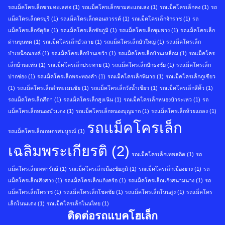
รถแม็คโครเล็กขามทะเลสอ
(1)
รถแม็คโครเล็กขามสะแกแสง
(1)
รถแม็คโครเล็กคง
(1)
รถ
แม็คโครเล็กครบุรี
(1)
รถแม็คโครเล็กคอนสวรรค์
(1)
รถแม็คโครเล็กจักราช
(1)
รถ
แม็คโครเล็กจัตุรัส
(1)
รถแม็คโครเล็กชัยภูมิ
(1)
รถแม็คโครเล็กชุมพวง
(1)
รถแม็คโครเล็ก
ด่านขุนทด
(1)
รถแม็คโครเล็กบัวลาย
(1)
รถแม็คโครเล็กบัวใหญ่
(1)
รถแม็คโครเล็ก
บำเหน็จณรงค์
(1)
รถแม็คโครเล็กบ้านเขว้า
(1)
รถแม็คโครเล็กบ้านเหลื่อม
(1)
รถแม็คโคร
เล็กบ้านแท่น
(1)
รถแม็คโครเล็กประทาย
(1)
รถแม็คโครเล็กปักธงชัย
(1)
รถแม็คโครเล็ก
ปากช่อง
(1)
รถแม็คโครเล็กพระทองคำ
(1)
รถแม็คโครเล็กพิมาย
(1)
รถแม็คโครเล็กภูเขียว
(1)
รถแม็คโครเล็กลำทะเมนชัย
(1)
รถแม็คโครเล็กวังน้ำเขียว
(1)
รถแม็คโครเล็กสีคิ้ว
(1)
รถแม็คโครเล็กสีดา
(1)
รถแม็คโครเล็กสูงเนิน
(1)
รถแม็คโครเล็กหนองบัวระเหว
(1)
รถ
แม็คโครเล็กหนองบัวแดง
(1)
รถแม็คโครเล็กหนองบุญมาก
(1)
รถแม็คโครเล็กห้วยแถลง
(1)
รถแม็คโครเล็ก
รถแม็คโครเล็กเกษตรสมบูรณ์
(1)
เฉลิมพระเกียรติ
(2)
รถแม็คโครเล็กเทพสถิต
(1)
รถ
แม็คโครเล็กเทพารักษ์
(1)
รถแม็คโครเล็กเมืองชัยภูมิ
(1)
รถแม็คโครเล็กเมืองยาง
(1)
รถ
แม็คโครเล็กเสิงสาง
(1)
รถแม็คโครเล็กแก้งคร้อ
(1)
รถแม็คโครเล็กแก้งสนามนาง
(1)
รถ
แม็คโครเล็กโคราช
(1)
รถแม็คโครเล็กโชคชัย
(1)
รถแม็คโครเล็กโนนสูง
(1)
รถแม็คโคร
เล็กโนนแดง
(1)
รถแม็คโครเล็กโนนไทย
(1)
ติดต่อรถแบคโฮเล็ก