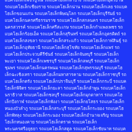
แบคโฮเล็กเพชรบูรณ์ รถแบคโฮเล็กลำปาง รถแบคโฮเล็กอุดรธานี
รถแบคโฮเล็กเชียงราย รถแบคโฮเล็กน่าน รถแบคโฮเล็กเลย รถแบค
โฮเล็กขอนแก่น รถแบคโฮเล็กพิษณุโลก รถแบคโฮเล็กบุรีรัมย์ รถ
แบคโฮเล็กนครศรีธรรมราช รถแบคโฮเล็กสกลนคร รถแบคโฮเล็ก
นครสวรรค์ รถแบคโฮเล็กศรีสะเกษ รถแบคโฮเล็กกำแพงเพชร รถ
แบคโฮเล็กร้อยเอ็ด รถแบคโฮเล็กสุรินทร์ รถแบคโฮเล็กอุตรดิตถ์ รถ
แบคโฮเล็กสงขลา รถแบคโฮเล็กสระแก้ว รถแบคโฮเล็กกาฬสินธุ์ รถ
แบคโฮเล็กอุทัยธานี รถแบคโฮเล็กสุโขทัย รถแบคโฮเล็กแพร่ รถ
แบคโฮเล็กประจวบคีรีขันธ์ รถแบคโฮเล็กจันทบุรี รถแบคโฮเล็ก
พะเยา รถแบคโฮเล็กเพชรบุรี รถแบคโฮเล็กลพบุรี รถแบคโฮเล็ก
ชุมพร รถแบคโฮเล็กนครพนม รถแบคโฮเล็กสุพรรณบุรี รถแบคโฮ
เล็กฉะเชิงเทรา รถแบคโฮเล็กมหาสารคาม รถแบคโฮเล็กราชบุรี รถ
แบคโฮเล็กตรัง รถแบคโฮเล็กปราจีนบุรี รถแบคโฮเล็กกระบี่ รถแบค
โฮเล็กพิจิตร รถแบคโฮเล็กยะลา รถแบคโฮเล็กลำพูน รถแบคโฮเล็ก
นราธิวาส รถแบคโฮเล็กชลบุรี รถแบคโฮเล็กมุกดาหาร รถแบคโฮ
เล็กบึงกาฬ รถแบคโฮเล็กพังงา รถแบคโฮเล็กยโสธร รถแบคโฮเล็ก
หนองบัวลำภู รถแบคโฮเล็กสระบุรี รถแบคโฮเล็กระยอง รถแบคโฮ
เล็กพัทลุง รถแบคโฮเล็กระนอง รถแบคโฮเล็กอำนาจเจริญ รถแบค
โฮเล็กหนองคาย รถแบคโฮเล็กตราด รถแบคโฮเล็ก
พระนครศรีอยุธยา รถแบคโฮเล็กสตูล รถแบคโฮเล็กชัยนาท รถแบค