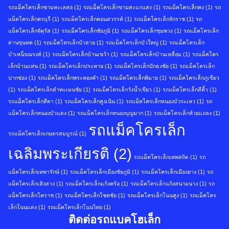
รถแม็คโครเล็กขามทะเลสอ
(1)
รถแม็คโครเล็กขามสะแกแสง
(1)
รถแม็คโครเล็กคง
(1)
รถ
แม็คโครเล็กครบุรี
(1)
รถแม็คโครเล็กคอนสวรรค์
(1)
รถแม็คโครเล็กจักราช
(1)
รถ
แม็คโครเล็กจัตุรัส
(1)
รถแม็คโครเล็กชัยภูมิ
(1)
รถแม็คโครเล็กชุมพวง
(1)
รถแม็คโครเล็ก
ด่านขุนทด
(1)
รถแม็คโครเล็กบัวลาย
(1)
รถแม็คโครเล็กบัวใหญ่
(1)
รถแม็คโครเล็ก
บำเหน็จณรงค์
(1)
รถแม็คโครเล็กบ้านเขว้า
(1)
รถแม็คโครเล็กบ้านเหลื่อม
(1)
รถแม็คโคร
เล็กบ้านแท่น
(1)
รถแม็คโครเล็กประทาย
(1)
รถแม็คโครเล็กปักธงชัย
(1)
รถแม็คโครเล็ก
ปากช่อง
(1)
รถแม็คโครเล็กพระทองคำ
(1)
รถแม็คโครเล็กพิมาย
(1)
รถแม็คโครเล็กภูเขียว
(1)
รถแม็คโครเล็กลำทะเมนชัย
(1)
รถแม็คโครเล็กวังน้ำเขียว
(1)
รถแม็คโครเล็กสีคิ้ว
(1)
รถแม็คโครเล็กสีดา
(1)
รถแม็คโครเล็กสูงเนิน
(1)
รถแม็คโครเล็กหนองบัวระเหว
(1)
รถ
แม็คโครเล็กหนองบัวแดง
(1)
รถแม็คโครเล็กหนองบุญมาก
(1)
รถแม็คโครเล็กห้วยแถลง
(1)
รถแม็คโครเล็ก
รถแม็คโครเล็กเกษตรสมบูรณ์
(1)
เฉลิมพระเกียรติ
(2)
รถแม็คโครเล็กเทพสถิต
(1)
รถ
แม็คโครเล็กเทพารักษ์
(1)
รถแม็คโครเล็กเมืองชัยภูมิ
(1)
รถแม็คโครเล็กเมืองยาง
(1)
รถ
แม็คโครเล็กเสิงสาง
(1)
รถแม็คโครเล็กแก้งคร้อ
(1)
รถแม็คโครเล็กแก้งสนามนาง
(1)
รถ
แม็คโครเล็กโคราช
(1)
รถแม็คโครเล็กโชคชัย
(1)
รถแม็คโครเล็กโนนสูง
(1)
รถแม็คโคร
เล็กโนนแดง
(1)
รถแม็คโครเล็กโนนไทย
(1)
ติดต่อรถแบคโฮเล็ก