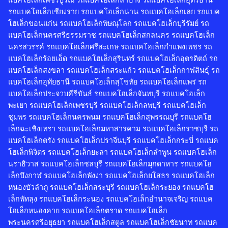
แบคโฮเล็กเพชรบูรณ์ รถแบคโฮเล็กลำปาง รถแบคโฮเล็กอุดรธานี
รถแบคโฮเล็กเชียงราย รถแบคโฮเล็กน่าน รถแบคโฮเล็กเลย รถแบค
โฮเล็กขอนแก่น รถแบคโฮเล็กพิษณุโลก รถแบคโฮเล็กบุรีรัมย์ รถ
แบคโฮเล็กนครศรีธรรมราช รถแบคโฮเล็กสกลนคร รถแบคโฮเล็ก
นครสวรรค์ รถแบคโฮเล็กศรีสะเกษ รถแบคโฮเล็กกำแพงเพชร รถ
แบคโฮเล็กร้อยเอ็ด รถแบคโฮเล็กสุรินทร์ รถแบคโฮเล็กอุตรดิตถ์ รถ
แบคโฮเล็กสงขลา รถแบคโฮเล็กสระแก้ว รถแบคโฮเล็กกาฬสินธุ์ รถ
แบคโฮเล็กอุทัยธานี รถแบคโฮเล็กสุโขทัย รถแบคโฮเล็กแพร่ รถ
แบคโฮเล็กประจวบคีรีขันธ์ รถแบคโฮเล็กจันทบุรี รถแบคโฮเล็ก
พะเยา รถแบคโฮเล็กเพชรบุรี รถแบคโฮเล็กลพบุรี รถแบคโฮเล็ก
ชุมพร รถแบคโฮเล็กนครพนม รถแบคโฮเล็กสุพรรณบุรี รถแบคโฮ
เล็กฉะเชิงเทรา รถแบคโฮเล็กมหาสารคาม รถแบคโฮเล็กราชบุรี รถ
แบคโฮเล็กตรัง รถแบคโฮเล็กปราจีนบุรี รถแบคโฮเล็กกระบี่ รถแบค
โฮเล็กพิจิตร รถแบคโฮเล็กยะลา รถแบคโฮเล็กลำพูน รถแบคโฮเล็ก
นราธิวาส รถแบคโฮเล็กชลบุรี รถแบคโฮเล็กมุกดาหาร รถแบคโฮ
เล็กบึงกาฬ รถแบคโฮเล็กพังงา รถแบคโฮเล็กยโสธร รถแบคโฮเล็ก
หนองบัวลำภู รถแบคโฮเล็กสระบุรี รถแบคโฮเล็กระยอง รถแบคโฮ
เล็กพัทลุง รถแบคโฮเล็กระนอง รถแบคโฮเล็กอำนาจเจริญ รถแบค
โฮเล็กหนองคาย รถแบคโฮเล็กตราด รถแบคโฮเล็ก
พระนครศรีอยุธยา รถแบคโฮเล็กสตูล รถแบคโฮเล็กชัยนาท รถแบค