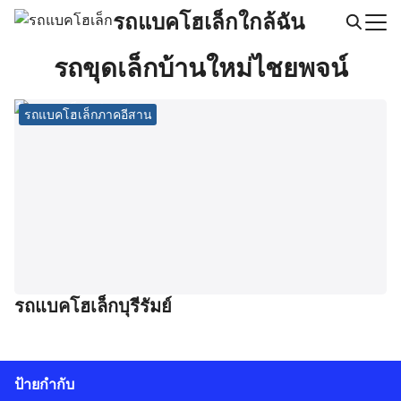
Skip
รถแบคโฮเล็กใกล้ฉัน
to
Search
content
รถขุดเล็กบ้านใหม่ไชยพจน์
for:
รถแบคโฮเล็กภาคอีสาน
รถแบคโฮเล็กบุรีรัมย์
ป้ายกำกับ