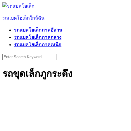
Skip
to
รถแบคโฮเล็กใกล้ฉัน
content
รถแบคโฮเล็กภาคอีสาน
รถแบคโฮเล็กภาคกลาง
รถแบคโฮเล็กภาคเหนือ
Search
for:
รถขุดเล็กภูกระดึง