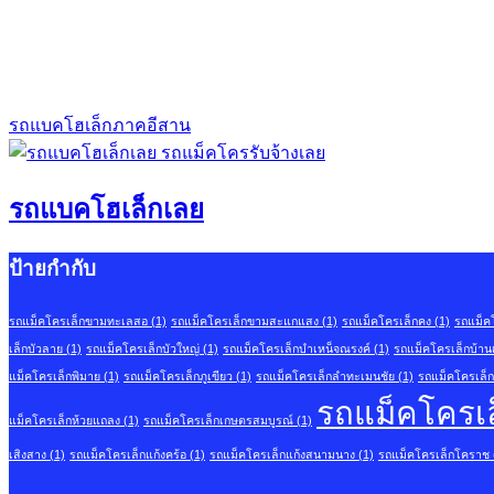
รถแบคโฮเล็กภาคอีสาน
รถแบคโฮเล็กเลย
ป้ายกำกับ
รถแม็คโครเล็กขามทะเลสอ
(1)
รถแม็คโครเล็กขามสะแกแสง
(1)
รถแม็คโครเล็กคง
(1)
รถแม็คโ
เล็กบัวลาย
(1)
รถแม็คโครเล็กบัวใหญ่
(1)
รถแม็คโครเล็กบำเหน็จณรงค์
(1)
รถแม็คโครเล็กบ้าน
แม็คโครเล็กพิมาย
(1)
รถแม็คโครเล็กภูเขียว
(1)
รถแม็คโครเล็กลำทะเมนชัย
(1)
รถแม็คโครเล็กว
รถแม็คโครเล
แม็คโครเล็กห้วยแถลง
(1)
รถแม็คโครเล็กเกษตรสมบูรณ์
(1)
เสิงสาง
(1)
รถแม็คโครเล็กแก้งคร้อ
(1)
รถแม็คโครเล็กแก้งสนามนาง
(1)
รถแม็คโครเล็กโคราช