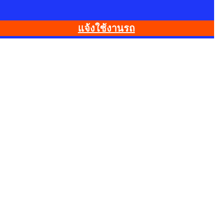
แจ้งใช้งานรถ