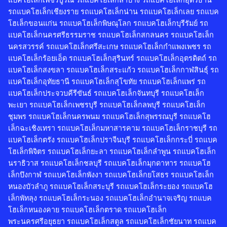
แบคโฮเล็กเพชรบูรณ์ รถแบคโฮเล็กลำปาง รถแบคโฮเล็กอุดรธานี
รถแบคโฮเล็กเชียงราย รถแบคโฮเล็กน่าน รถแบคโฮเล็กเลย รถแบค
โฮเล็กขอนแก่น รถแบคโฮเล็กพิษณุโลก รถแบคโฮเล็กบุรีรัมย์ รถ
แบคโฮเล็กนครศรีธรรมราช รถแบคโฮเล็กสกลนคร รถแบคโฮเล็ก
นครสวรรค์ รถแบคโฮเล็กศรีสะเกษ รถแบคโฮเล็กกำแพงเพชร รถ
แบคโฮเล็กร้อยเอ็ด รถแบคโฮเล็กสุรินทร์ รถแบคโฮเล็กอุตรดิตถ์ รถ
แบคโฮเล็กสงขลา รถแบคโฮเล็กสระแก้ว รถแบคโฮเล็กกาฬสินธุ์ รถ
แบคโฮเล็กอุทัยธานี รถแบคโฮเล็กสุโขทัย รถแบคโฮเล็กแพร่ รถ
แบคโฮเล็กประจวบคีรีขันธ์ รถแบคโฮเล็กจันทบุรี รถแบคโฮเล็ก
พะเยา รถแบคโฮเล็กเพชรบุรี รถแบคโฮเล็กลพบุรี รถแบคโฮเล็ก
ชุมพร รถแบคโฮเล็กนครพนม รถแบคโฮเล็กสุพรรณบุรี รถแบคโฮ
เล็กฉะเชิงเทรา รถแบคโฮเล็กมหาสารคาม รถแบคโฮเล็กราชบุรี รถ
แบคโฮเล็กตรัง รถแบคโฮเล็กปราจีนบุรี รถแบคโฮเล็กกระบี่ รถแบค
โฮเล็กพิจิตร รถแบคโฮเล็กยะลา รถแบคโฮเล็กลำพูน รถแบคโฮเล็ก
นราธิวาส รถแบคโฮเล็กชลบุรี รถแบคโฮเล็กมุกดาหาร รถแบคโฮ
เล็กบึงกาฬ รถแบคโฮเล็กพังงา รถแบคโฮเล็กยโสธร รถแบคโฮเล็ก
หนองบัวลำภู รถแบคโฮเล็กสระบุรี รถแบคโฮเล็กระยอง รถแบคโฮ
เล็กพัทลุง รถแบคโฮเล็กระนอง รถแบคโฮเล็กอำนาจเจริญ รถแบค
โฮเล็กหนองคาย รถแบคโฮเล็กตราด รถแบคโฮเล็ก
พระนครศรีอยุธยา รถแบคโฮเล็กสตูล รถแบคโฮเล็กชัยนาท รถแบค