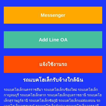
Messenger
Add Line OA
แจ้งใช้งานรถ
รถแบคโฮเล็กรับจ้างใกล้ฉัน
รถแบคโฮเล็กนครราชสีมา รถแบคโฮเล็กเชียงใหม่ รถแบคโฮเล็ก
กาญจนบุรี รถแบคโฮเล็กตาก รถแบคโฮเล็กอุบลราชธานี รถแบคโฮ
เล็กสุราษฎร์ธานี รถแบคโฮเล็กชัยภูมิ รถแบคโฮเล็กแม่ฮ่องสอน รถ