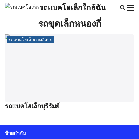
Skip
รถแบคโฮเล็กใกล้ฉัน
to
Search
content
รถขุดเล็กหนองกี่
for:
รถแบคโฮเล็กภาคอีสาน
รถแบคโฮเล็กบุรีรัมย์
ป้ายกำกับ