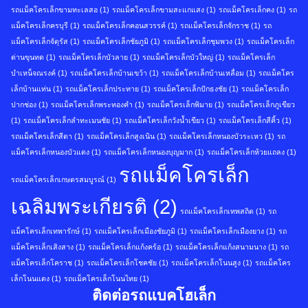
รถแม็คโครเล็กขามทะเลสอ
(1)
รถแม็คโครเล็กขามสะแกแสง
(1)
รถแม็คโครเล็กคง
(1)
รถ
แม็คโครเล็กครบุรี
(1)
รถแม็คโครเล็กคอนสวรรค์
(1)
รถแม็คโครเล็กจักราช
(1)
รถ
แม็คโครเล็กจัตุรัส
(1)
รถแม็คโครเล็กชัยภูมิ
(1)
รถแม็คโครเล็กชุมพวง
(1)
รถแม็คโครเล็ก
ด่านขุนทด
(1)
รถแม็คโครเล็กบัวลาย
(1)
รถแม็คโครเล็กบัวใหญ่
(1)
รถแม็คโครเล็ก
บำเหน็จณรงค์
(1)
รถแม็คโครเล็กบ้านเขว้า
(1)
รถแม็คโครเล็กบ้านเหลื่อม
(1)
รถแม็คโคร
เล็กบ้านแท่น
(1)
รถแม็คโครเล็กประทาย
(1)
รถแม็คโครเล็กปักธงชัย
(1)
รถแม็คโครเล็ก
ปากช่อง
(1)
รถแม็คโครเล็กพระทองคำ
(1)
รถแม็คโครเล็กพิมาย
(1)
รถแม็คโครเล็กภูเขียว
(1)
รถแม็คโครเล็กลำทะเมนชัย
(1)
รถแม็คโครเล็กวังน้ำเขียว
(1)
รถแม็คโครเล็กสีคิ้ว
(1)
รถแม็คโครเล็กสีดา
(1)
รถแม็คโครเล็กสูงเนิน
(1)
รถแม็คโครเล็กหนองบัวระเหว
(1)
รถ
แม็คโครเล็กหนองบัวแดง
(1)
รถแม็คโครเล็กหนองบุญมาก
(1)
รถแม็คโครเล็กห้วยแถลง
(1)
รถแม็คโครเล็ก
รถแม็คโครเล็กเกษตรสมบูรณ์
(1)
เฉลิมพระเกียรติ
(2)
รถแม็คโครเล็กเทพสถิต
(1)
รถ
แม็คโครเล็กเทพารักษ์
(1)
รถแม็คโครเล็กเมืองชัยภูมิ
(1)
รถแม็คโครเล็กเมืองยาง
(1)
รถ
แม็คโครเล็กเสิงสาง
(1)
รถแม็คโครเล็กแก้งคร้อ
(1)
รถแม็คโครเล็กแก้งสนามนาง
(1)
รถ
แม็คโครเล็กโคราช
(1)
รถแม็คโครเล็กโชคชัย
(1)
รถแม็คโครเล็กโนนสูง
(1)
รถแม็คโคร
เล็กโนนแดง
(1)
รถแม็คโครเล็กโนนไทย
(1)
ติดต่อรถแบคโฮเล็ก