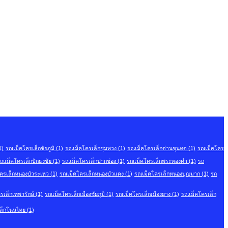
1)
รถแม็คโครเล็กชัยภูมิ
(1)
รถแม็คโครเล็กชุมพวง
(1)
รถแม็คโครเล็กด่านขุนทด
(1)
รถแม็คโคร
ถแม็คโครเล็กปักธงชัย
(1)
รถแม็คโครเล็กปากช่อง
(1)
รถแม็คโครเล็กพระทองคำ
(1)
รถ
ครเล็กหนองบัวระเหว
(1)
รถแม็คโครเล็กหนองบัวแดง
(1)
รถแม็คโครเล็กหนองบุญมาก
(1)
รถ
รเล็กเทพารักษ์
(1)
รถแม็คโครเล็กเมืองชัยภูมิ
(1)
รถแม็คโครเล็กเมืองยาง
(1)
รถแม็คโครเล็ก
ล็กโนนไทย
(1)