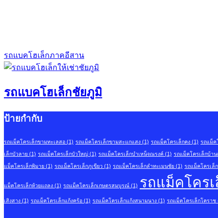
รถแบคโฮเล็กภาคอีสาน
รถแบคโฮเล็กชัยภูมิ
ป้ายกำกับ
รถแม็คโครเล็กขามทะเลสอ
(1)
รถแม็คโครเล็กขามสะแกแสง
(1)
รถแม็คโครเล็กคง
(1)
รถแม็คโ
เล็กบัวลาย
(1)
รถแม็คโครเล็กบัวใหญ่
(1)
รถแม็คโครเล็กบำเหน็จณรงค์
(1)
รถแม็คโครเล็กบ้าน
แม็คโครเล็กพิมาย
(1)
รถแม็คโครเล็กภูเขียว
(1)
รถแม็คโครเล็กลำทะเมนชัย
(1)
รถแม็คโครเล็กว
รถแม็คโครเล
แม็คโครเล็กห้วยแถลง
(1)
รถแม็คโครเล็กเกษตรสมบูรณ์
(1)
เสิงสาง
(1)
รถแม็คโครเล็กแก้งคร้อ
(1)
รถแม็คโครเล็กแก้งสนามนาง
(1)
รถแม็คโครเล็กโคราช