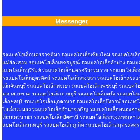
Messenger
รถแบคโฮเล็กนครราชสีมา รถแบคโฮเล็กเชียงใหม่ รถแบคโฮเล็ก
แม่ฮ่องสอน รถแบคโฮเล็กเพชรบูรณ์ รถแบคโฮเล็กลำปาง รถแบค
แบคโฮเล็กบุรีรัมย์ รถแบคโฮเล็กนครศรีธรรมราช รถแบคโฮเล็
รถแบคโฮเล็กอุตรดิตถ์ รถแบคโฮเล็กสงขลา รถแบคโฮเล็กสระแก้
เล็กจันทบุรี รถแบคโฮเล็กพะเยา รถแบคโฮเล็กเพชรบุรี รถแบค
มหาสารคาม รถแบคโฮเล็กราชบุรี รถแบคโฮเล็กตรัง รถแบคโฮเล
เล็กชลบุรี รถแบคโฮเล็กมุกดาหาร รถแบคโฮเล็กบึงกาฬ รถแบค
โฮเล็กระนอง รถแบคโฮเล็กอำนาจเจริญ รถแบคโฮเล็กหนองคาย
เล็กนครนายก รถแบคโฮเล็กปัตตานี รถแบคโฮเล็กกรุงเทพมหานค
แบคโฮเล็กนนทบุรี รถแบคโฮเล็กภูเก็ต รถแบคโฮเล็กสมุทรสงค