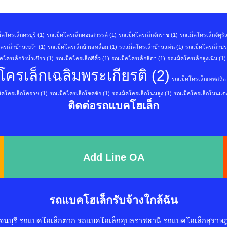
็คโครเล็กครบุรี
(1)
รถแม็คโครเล็กคอนสวรรค์
(1)
รถแม็คโครเล็กจักราช
(1)
รถแม็คโครเล็กจัตุรั
ครเล็กบ้านเขว้า
(1)
รถแม็คโครเล็กบ้านเหลื่อม
(1)
รถแม็คโครเล็กบ้านแท่น
(1)
รถแม็คโครเล็กป
คโครเล็กวังน้ำเขียว
(1)
รถแม็คโครเล็กสีคิ้ว
(1)
รถแม็คโครเล็กสีดา
(1)
รถแม็คโครเล็กสูงเนิน
(1)
ครเล็กเฉลิมพระเกียรติ
(2)
รถแม็คโครเล็กเทพสถิต
็คโครเล็กโคราช
(1)
รถแม็คโครเล็กโชคชัย
(1)
รถแม็คโครเล็กโนนสูง
(1)
รถแม็คโครเล็กโนนแด
ติดต่อรถแบคโฮเล็ก
Add Line OA
รถแบคโฮเล็กรับจ้างใกล้ฉัน
บุรี รถแบคโฮเล็กตาก รถแบคโฮเล็กอุบลราชธานี รถแบคโฮเล็กสุราษฎร์