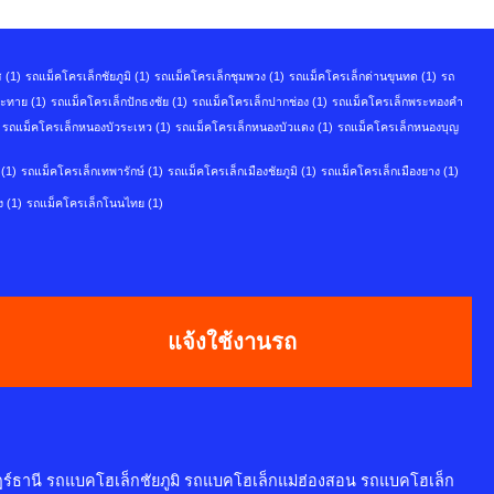
ส
(1)
รถแม็คโครเล็กชัยภูมิ
(1)
รถแม็คโครเล็กชุมพวง
(1)
รถแม็คโครเล็กด่านขุนทด
(1)
รถ
ระทาย
(1)
รถแม็คโครเล็กปักธงชัย
(1)
รถแม็คโครเล็กปากช่อง
(1)
รถแม็คโครเล็กพระทองคำ
รถแม็คโครเล็กหนองบัวระเหว
(1)
รถแม็คโครเล็กหนองบัวแดง
(1)
รถแม็คโครเล็กหนองบุญ
(1)
รถแม็คโครเล็กเทพารักษ์
(1)
รถแม็คโครเล็กเมืองชัยภูมิ
(1)
รถแม็คโครเล็กเมืองยาง
(1)
ง
(1)
รถแม็คโครเล็กโนนไทย
(1)
แจ้งใช้งานรถ
ธานี รถแบคโฮเล็กชัยภูมิ รถแบคโฮเล็กแม่ฮ่องสอน รถแบคโฮเล็ก