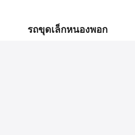
earch
รถขุดเล็กหนองพอก
r: