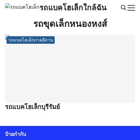
Skip
รถแบคโฮเล็กใกล้ฉัน
to
Search
content
รถขุดเล็กหนองหงส์
for:
รถแบคโฮเล็กภาคอีสาน
รถแบคโฮเล็กบุรีรัมย์
ป้ายกำกับ