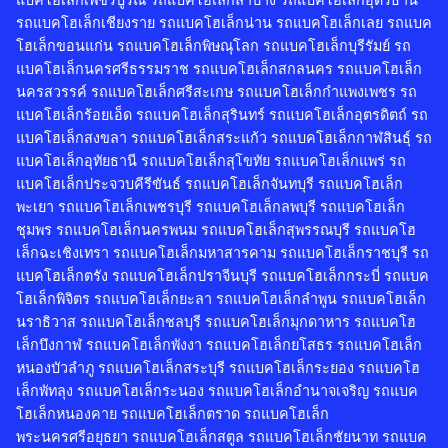
แบคโฮเล็กเพชรบูรณ์ รถแบคโฮเล็กลำปาง รถแบคโฮเล็กอุดรธานี
รถแบคโฮเล็กเชียงราย รถแบคโฮเล็กน่าน รถแบคโฮเล็กเลย รถแบค
โฮเล็กขอนแก่น รถแบคโฮเล็กพิษณุโลก รถแบคโฮเล็กบุรีรัมย์ รถ
แบคโฮเล็กนครศรีธรรมราช รถแบคโฮเล็กสกลนคร รถแบคโฮเล็ก
นครสวรรค์ รถแบคโฮเล็กศรีสะเกษ รถแบคโฮเล็กกำแพงเพชร รถ
แบคโฮเล็กร้อยเอ็ด รถแบคโฮเล็กสุรินทร์ รถแบคโฮเล็กอุตรดิตถ์ รถ
แบคโฮเล็กสงขลา รถแบคโฮเล็กสระแก้ว รถแบคโฮเล็กกาฬสินธุ์ รถ
แบคโฮเล็กอุทัยธานี รถแบคโฮเล็กสุโขทัย รถแบคโฮเล็กแพร่ รถ
แบคโฮเล็กประจวบคีรีขันธ์ รถแบคโฮเล็กจันทบุรี รถแบคโฮเล็ก
พะเยา รถแบคโฮเล็กเพชรบุรี รถแบคโฮเล็กลพบุรี รถแบคโฮเล็ก
ชุมพร รถแบคโฮเล็กนครพนม รถแบคโฮเล็กสุพรรณบุรี รถแบคโฮ
เล็กฉะเชิงเทรา รถแบคโฮเล็กมหาสารคาม รถแบคโฮเล็กราชบุรี รถ
แบคโฮเล็กตรัง รถแบคโฮเล็กปราจีนบุรี รถแบคโฮเล็กกระบี่ รถแบค
โฮเล็กพิจิตร รถแบคโฮเล็กยะลา รถแบคโฮเล็กลำพูน รถแบคโฮเล็ก
นราธิวาส รถแบคโฮเล็กชลบุรี รถแบคโฮเล็กมุกดาหาร รถแบคโฮ
เล็กบึงกาฬ รถแบคโฮเล็กพังงา รถแบคโฮเล็กยโสธร รถแบคโฮเล็ก
หนองบัวลำภู รถแบคโฮเล็กสระบุรี รถแบคโฮเล็กระยอง รถแบคโฮ
เล็กพัทลุง รถแบคโฮเล็กระนอง รถแบคโฮเล็กอำนาจเจริญ รถแบค
โฮเล็กหนองคาย รถแบคโฮเล็กตราด รถแบคโฮเล็ก
พระนครศรีอยุธยา รถแบคโฮเล็กสตูล รถแบคโฮเล็กชัยนาท รถแบค