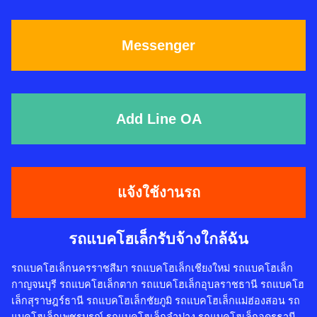
Messenger
Add Line OA
แจ้งใช้งานรถ
รถแบคโฮเล็กรับจ้างใกล้ฉัน
รถแบคโฮเล็กนครราชสีมา รถแบคโฮเล็กเชียงใหม่ รถแบคโฮเล็ก
กาญจนบุรี รถแบคโฮเล็กตาก รถแบคโฮเล็กอุบลราชธานี รถแบคโฮ
เล็กสุราษฎร์ธานี รถแบคโฮเล็กชัยภูมิ รถแบคโฮเล็กแม่ฮ่องสอน รถ