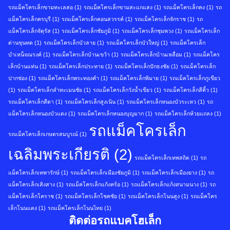
รถแม็คโครเล็กขามทะเลสอ
(1)
รถแม็คโครเล็กขามสะแกแสง
(1)
รถแม็คโครเล็กคง
(1)
รถ
แม็คโครเล็กครบุรี
(1)
รถแม็คโครเล็กคอนสวรรค์
(1)
รถแม็คโครเล็กจักราช
(1)
รถ
แม็คโครเล็กจัตุรัส
(1)
รถแม็คโครเล็กชัยภูมิ
(1)
รถแม็คโครเล็กชุมพวง
(1)
รถแม็คโครเล็ก
ด่านขุนทด
(1)
รถแม็คโครเล็กบัวลาย
(1)
รถแม็คโครเล็กบัวใหญ่
(1)
รถแม็คโครเล็ก
บำเหน็จณรงค์
(1)
รถแม็คโครเล็กบ้านเขว้า
(1)
รถแม็คโครเล็กบ้านเหลื่อม
(1)
รถแม็คโคร
เล็กบ้านแท่น
(1)
รถแม็คโครเล็กประทาย
(1)
รถแม็คโครเล็กปักธงชัย
(1)
รถแม็คโครเล็ก
ปากช่อง
(1)
รถแม็คโครเล็กพระทองคำ
(1)
รถแม็คโครเล็กพิมาย
(1)
รถแม็คโครเล็กภูเขียว
(1)
รถแม็คโครเล็กลำทะเมนชัย
(1)
รถแม็คโครเล็กวังน้ำเขียว
(1)
รถแม็คโครเล็กสีคิ้ว
(1)
รถแม็คโครเล็กสีดา
(1)
รถแม็คโครเล็กสูงเนิน
(1)
รถแม็คโครเล็กหนองบัวระเหว
(1)
รถ
แม็คโครเล็กหนองบัวแดง
(1)
รถแม็คโครเล็กหนองบุญมาก
(1)
รถแม็คโครเล็กห้วยแถลง
(1)
รถแม็คโครเล็ก
รถแม็คโครเล็กเกษตรสมบูรณ์
(1)
เฉลิมพระเกียรติ
(2)
รถแม็คโครเล็กเทพสถิต
(1)
รถ
แม็คโครเล็กเทพารักษ์
(1)
รถแม็คโครเล็กเมืองชัยภูมิ
(1)
รถแม็คโครเล็กเมืองยาง
(1)
รถ
แม็คโครเล็กเสิงสาง
(1)
รถแม็คโครเล็กแก้งคร้อ
(1)
รถแม็คโครเล็กแก้งสนามนาง
(1)
รถ
แม็คโครเล็กโคราช
(1)
รถแม็คโครเล็กโชคชัย
(1)
รถแม็คโครเล็กโนนสูง
(1)
รถแม็คโคร
เล็กโนนแดง
(1)
รถแม็คโครเล็กโนนไทย
(1)
ติดต่อรถแบคโฮเล็ก