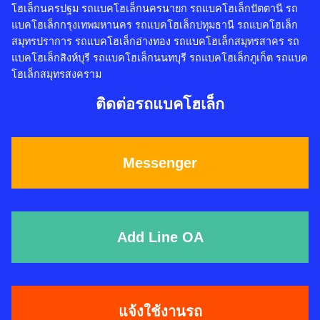
โฮเล็กนครปฐม รถแบคโฮเล็กนครนายก รถแบคโฮเล็กปัตตานี รถ
แบคโฮเล็กกรุงเทพมหานคร รถแบคโฮเล็กปทุมธานี รถแบคโฮเล็ก
สมุทรปราการ รถแบคโฮเล็กอ่างทอง รถแบคโฮเล็กสมุทรสาคร รถ
แบคโฮเล็กสิงห์บุรี รถแบคโฮเล็กนนทบุรี รถแบคโฮเล็กภูเก็ต รถแบค
โฮเล็กสมุทรสงคราม
ติดต่อรถแบคโฮเล็ก
Messenger
Add Line OA
แจ้งใช้งานรถ