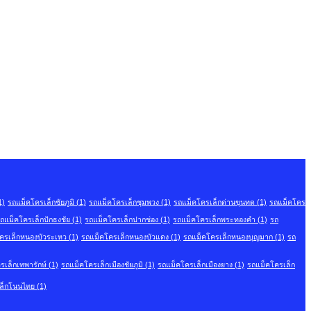
1)
รถแม็คโครเล็กชัยภูมิ
(1)
รถแม็คโครเล็กชุมพวง
(1)
รถแม็คโครเล็กด่านขุนทด
(1)
รถแม็คโคร
ถแม็คโครเล็กปักธงชัย
(1)
รถแม็คโครเล็กปากช่อง
(1)
รถแม็คโครเล็กพระทองคำ
(1)
รถ
ครเล็กหนองบัวระเหว
(1)
รถแม็คโครเล็กหนองบัวแดง
(1)
รถแม็คโครเล็กหนองบุญมาก
(1)
รถ
รเล็กเทพารักษ์
(1)
รถแม็คโครเล็กเมืองชัยภูมิ
(1)
รถแม็คโครเล็กเมืองยาง
(1)
รถแม็คโครเล็ก
ล็กโนนไทย
(1)