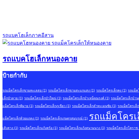
รถแบคโฮเล็กภาคอีสาน
รถแบคโฮเล็กหนองคาย
ป้ายกำกับ
รถแม็คโครเล็กขามทะเลสอ
(1)
รถแม็คโครเล็กขามสะแกแสง
(1)
รถแม็คโครเล็กคง
(1)
รถแม็คโ
เล็กบัวลาย
(1)
รถแม็คโครเล็กบัวใหญ่
(1)
รถแม็คโครเล็กบำเหน็จณรงค์
(1)
รถแม็คโครเล็กบ้าน
แม็คโครเล็กพิมาย
(1)
รถแม็คโครเล็กภูเขียว
(1)
รถแม็คโครเล็กลำทะเมนชัย
(1)
รถแม็คโครเล็กว
รถแม็คโครเล
แม็คโครเล็กห้วยแถลง
(1)
รถแม็คโครเล็กเกษตรสมบูรณ์
(1)
เสิงสาง
(1)
รถแม็คโครเล็กแก้งคร้อ
(1)
รถแม็คโครเล็กแก้งสนามนาง
(1)
รถแม็คโครเล็กโคราช