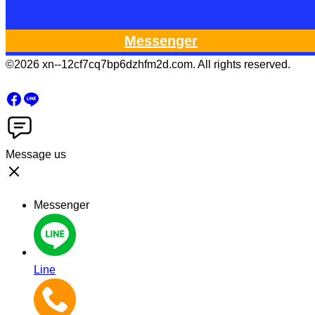
Messenger
©2026 xn--12cf7cq7bp6dzhfm2d.com. All rights reserved.
Message us
Messenger
Line