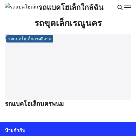
Skip
รถแบคโฮเล็กใกล้ฉัน
to
Search
content
รถขุดเล็กเรณูนคร
for:
รถแบคโฮเล็กภาคอีสาน
รถแบคโฮเล็กนครพนม
ป้ายกำกับ