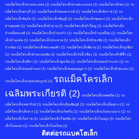
รถแม็คโครเล็กขามทะเลสอ
(1)
รถแม็คโครเล็กขามสะแกแสง
(1)
รถแม็คโครเล็กคง
(1)
รถ
แม็คโครเล็กครบุรี
(1)
รถแม็คโครเล็กคอนสวรรค์
(1)
รถแม็คโครเล็กจักราช
(1)
รถ
แม็คโครเล็กจัตุรัส
(1)
รถแม็คโครเล็กชัยภูมิ
(1)
รถแม็คโครเล็กชุมพวง
(1)
รถแม็คโครเล็ก
ด่านขุนทด
(1)
รถแม็คโครเล็กบัวลาย
(1)
รถแม็คโครเล็กบัวใหญ่
(1)
รถแม็คโครเล็ก
บำเหน็จณรงค์
(1)
รถแม็คโครเล็กบ้านเขว้า
(1)
รถแม็คโครเล็กบ้านเหลื่อม
(1)
รถแม็คโคร
เล็กบ้านแท่น
(1)
รถแม็คโครเล็กประทาย
(1)
รถแม็คโครเล็กปักธงชัย
(1)
รถแม็คโครเล็ก
ปากช่อง
(1)
รถแม็คโครเล็กพระทองคำ
(1)
รถแม็คโครเล็กพิมาย
(1)
รถแม็คโครเล็กภูเขียว
(1)
รถแม็คโครเล็กลำทะเมนชัย
(1)
รถแม็คโครเล็กวังน้ำเขียว
(1)
รถแม็คโครเล็กสีคิ้ว
(1)
รถแม็คโครเล็กสีดา
(1)
รถแม็คโครเล็กสูงเนิน
(1)
รถแม็คโครเล็กหนองบัวระเหว
(1)
รถ
แม็คโครเล็กหนองบัวแดง
(1)
รถแม็คโครเล็กหนองบุญมาก
(1)
รถแม็คโครเล็กห้วยแถลง
(1)
รถแม็คโครเล็ก
รถแม็คโครเล็กเกษตรสมบูรณ์
(1)
เฉลิมพระเกียรติ
(2)
รถแม็คโครเล็กเทพสถิต
(1)
รถ
แม็คโครเล็กเทพารักษ์
(1)
รถแม็คโครเล็กเมืองชัยภูมิ
(1)
รถแม็คโครเล็กเมืองยาง
(1)
รถ
แม็คโครเล็กเสิงสาง
(1)
รถแม็คโครเล็กแก้งคร้อ
(1)
รถแม็คโครเล็กแก้งสนามนาง
(1)
รถ
แม็คโครเล็กโคราช
(1)
รถแม็คโครเล็กโชคชัย
(1)
รถแม็คโครเล็กโนนสูง
(1)
รถแม็คโคร
เล็กโนนแดง
(1)
รถแม็คโครเล็กโนนไทย
(1)
ติดต่อรถแบคโฮเล็ก