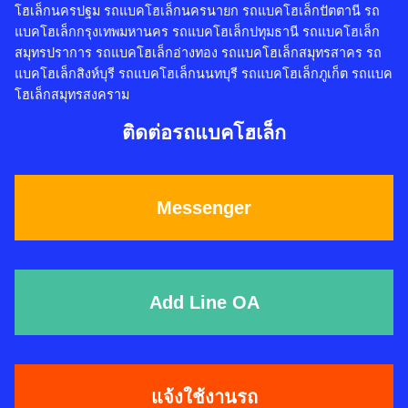
โฮเล็กนครปฐม รถแบคโฮเล็กนครนายก รถแบคโฮเล็กปัตตานี รถ
แบคโฮเล็กกรุงเทพมหานคร รถแบคโฮเล็กปทุมธานี รถแบคโฮเล็ก
สมุทรปราการ รถแบคโฮเล็กอ่างทอง รถแบคโฮเล็กสมุทรสาคร รถ
แบคโฮเล็กสิงห์บุรี รถแบคโฮเล็กนนทบุรี รถแบคโฮเล็กภูเก็ต รถแบค
โฮเล็กสมุทรสงคราม
ติดต่อรถแบคโฮเล็ก
Messenger
Add Line OA
แจ้งใช้งานรถ