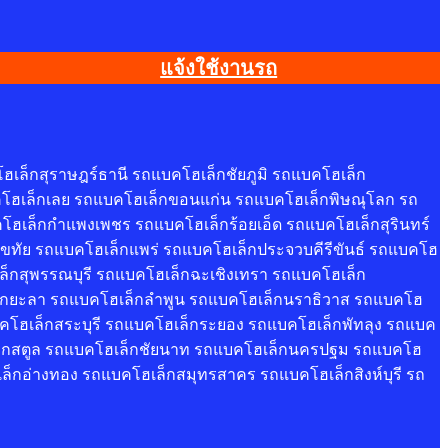
แจ้งใช้งานรถ
ล็กสุราษฎร์ธานี รถแบคโฮเล็กชัยภูมิ รถแบคโฮเล็ก
คโฮเล็กเลย รถแบคโฮเล็กขอนแก่น รถแบคโฮเล็กพิษณุโลก รถ
ฮเล็กกำแพงเพชร รถแบคโฮเล็กร้อยเอ็ด รถแบคโฮเล็กสุรินทร์
โขทัย รถแบคโฮเล็กแพร่ รถแบคโฮเล็กประจวบคีรีขันธ์ รถแบคโฮ
ล็กสุพรรณบุรี รถแบคโฮเล็กฉะเชิงเทรา รถแบคโฮเล็ก
เล็กยะลา รถแบคโฮเล็กลำพูน รถแบคโฮเล็กนราธิวาส รถแบคโฮ
คโฮเล็กสระบุรี รถแบคโฮเล็กระยอง รถแบคโฮเล็กพัทลุง รถแบค
็กสตูล รถแบคโฮเล็กชัยนาท รถแบคโฮเล็กนครปฐม รถแบคโฮ
กอ่างทอง รถแบคโฮเล็กสมุทรสาคร รถแบคโฮเล็กสิงห์บุรี รถ