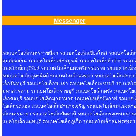
Messenger
รถแบคโฮเล็กนครราชสีมา รถแบคโฮเล็กเชียงใหม่ รถแบคโฮเล็ก
แม่ฮ่องสอน รถแบคโฮเล็กเพชรบูรณ์ รถแบคโฮเล็กลำปาง รถแบค
แบคโฮเล็กบุรีรัมย์ รถแบคโฮเล็กนครศรีธรรมราช รถแบคโฮเล็
รถแบคโฮเล็กอุตรดิตถ์ รถแบคโฮเล็กสงขลา รถแบคโฮเล็กสระแก้
เล็กจันทบุรี รถแบคโฮเล็กพะเยา รถแบคโฮเล็กเพชรบุรี รถแบค
มหาสารคาม รถแบคโฮเล็กราชบุรี รถแบคโฮเล็กตรัง รถแบคโฮเล
เล็กชลบุรี รถแบคโฮเล็กมุกดาหาร รถแบคโฮเล็กบึงกาฬ รถแบค
โฮเล็กระนอง รถแบคโฮเล็กอำนาจเจริญ รถแบคโฮเล็กหนองคาย
เล็กนครนายก รถแบคโฮเล็กปัตตานี รถแบคโฮเล็กกรุงเทพมหานค
แบคโฮเล็กนนทบุรี รถแบคโฮเล็กภูเก็ต รถแบคโฮเล็กสมุทรสงค