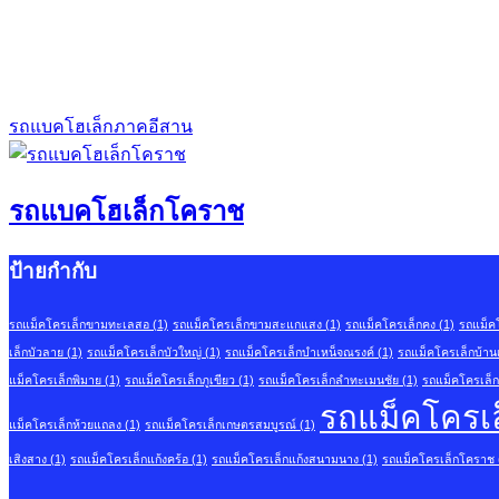
รถแบคโฮเล็กภาคอีสาน
รถแบคโฮเล็กโคราช
ป้ายกำกับ
รถแม็คโครเล็กขามทะเลสอ
(1)
รถแม็คโครเล็กขามสะแกแสง
(1)
รถแม็คโครเล็กคง
(1)
รถแม็คโ
เล็กบัวลาย
(1)
รถแม็คโครเล็กบัวใหญ่
(1)
รถแม็คโครเล็กบำเหน็จณรงค์
(1)
รถแม็คโครเล็กบ้าน
แม็คโครเล็กพิมาย
(1)
รถแม็คโครเล็กภูเขียว
(1)
รถแม็คโครเล็กลำทะเมนชัย
(1)
รถแม็คโครเล็กว
รถแม็คโครเล
แม็คโครเล็กห้วยแถลง
(1)
รถแม็คโครเล็กเกษตรสมบูรณ์
(1)
เสิงสาง
(1)
รถแม็คโครเล็กแก้งคร้อ
(1)
รถแม็คโครเล็กแก้งสนามนาง
(1)
รถแม็คโครเล็กโคราช