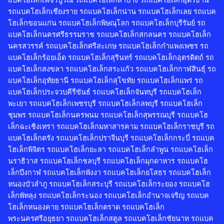
แบคโฮเล็กเพชรบูรณ์ รถแบคโฮเล็กลำปาง รถแบคโฮเล็กอุดรธานี
รถแบคโฮเล็กเชียงราย รถแบคโฮเล็กน่าน รถแบคโฮเล็กเลย รถแบค
โฮเล็กขอนแก่น รถแบคโฮเล็กพิษณุโลก รถแบคโฮเล็กบุรีรัมย์ รถ
แบคโฮเล็กนครศรีธรรมราช รถแบคโฮเล็กสกลนคร รถแบคโฮเล็ก
นครสวรรค์ รถแบคโฮเล็กศรีสะเกษ รถแบคโฮเล็กกำแพงเพชร รถ
แบคโฮเล็กร้อยเอ็ด รถแบคโฮเล็กสุรินทร์ รถแบคโฮเล็กอุตรดิตถ์ รถ
แบคโฮเล็กสงขลา รถแบคโฮเล็กสระแก้ว รถแบคโฮเล็กกาฬสินธุ์ รถ
แบคโฮเล็กอุทัยธานี รถแบคโฮเล็กสุโขทัย รถแบคโฮเล็กแพร่ รถ
แบคโฮเล็กประจวบคีรีขันธ์ รถแบคโฮเล็กจันทบุรี รถแบคโฮเล็ก
พะเยา รถแบคโฮเล็กเพชรบุรี รถแบคโฮเล็กลพบุรี รถแบคโฮเล็ก
ชุมพร รถแบคโฮเล็กนครพนม รถแบคโฮเล็กสุพรรณบุรี รถแบคโฮ
เล็กฉะเชิงเทรา รถแบคโฮเล็กมหาสารคาม รถแบคโฮเล็กราชบุรี รถ
แบคโฮเล็กตรัง รถแบคโฮเล็กปราจีนบุรี รถแบคโฮเล็กกระบี่ รถแบค
โฮเล็กพิจิตร รถแบคโฮเล็กยะลา รถแบคโฮเล็กลำพูน รถแบคโฮเล็ก
นราธิวาส รถแบคโฮเล็กชลบุรี รถแบคโฮเล็กมุกดาหาร รถแบคโฮ
เล็กบึงกาฬ รถแบคโฮเล็กพังงา รถแบคโฮเล็กยโสธร รถแบคโฮเล็ก
หนองบัวลำภู รถแบคโฮเล็กสระบุรี รถแบคโฮเล็กระยอง รถแบคโฮ
เล็กพัทลุง รถแบคโฮเล็กระนอง รถแบคโฮเล็กอำนาจเจริญ รถแบค
โฮเล็กหนองคาย รถแบคโฮเล็กตราด รถแบคโฮเล็ก
พระนครศรีอยุธยา รถแบคโฮเล็กสตูล รถแบคโฮเล็กชัยนาท รถแบค