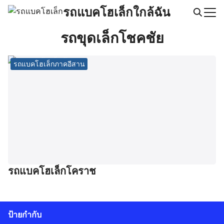
Skip
รถแบคโฮเล็กใกล้ฉัน
to
Search
content
รถขุดเล็กโชคชัย
for:
รถแบคโฮเล็กภาคอีสาน
รถแบคโฮเล็กโคราช
ป้ายกำกับ