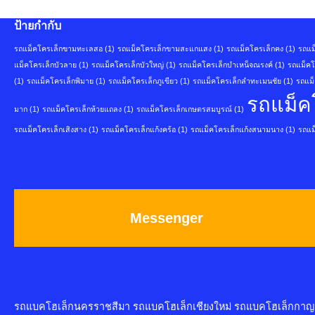
ป้ายกำกับ
รถแม็คโครเล็กขามทะเลสอ
(1)
รถแม็คโครเล็กขามสะแกแสง
(1)
รถแม็คโครเล็กคง
(1)
รถแม
แม็คโครเล็กบัวลาย
(1)
รถแม็คโครเล็กบัวใหญ่
(1)
รถแม็คโครเล็กบำเหน็จณรงค์
(1)
รถแม็คโ
(1)
รถแม็คโครเล็กพิมาย
(1)
รถแม็คโครเล็กภูเขียว
(1)
รถแม็คโครเล็กลำทะเมนชัย
(1)
รถแม็
รถแม็คโ
มาก
(1)
รถแม็คโครเล็กห้วยแถลง
(1)
รถแม็คโครเล็กเกษตรสมบูรณ์
(1)
รถแม็คโครเล็กเสิงสาง
(1)
รถแม็คโครเล็กแก้งคร้อ
(1)
รถแม็คโครเล็กแก้งสนามนาง
(1)
รถแม
Messenger
รถแบคโฮเล็กนครราชสีมา รถแบคโฮเล็กเชียงใหม่ รถแบคโฮเล็กกาญจน