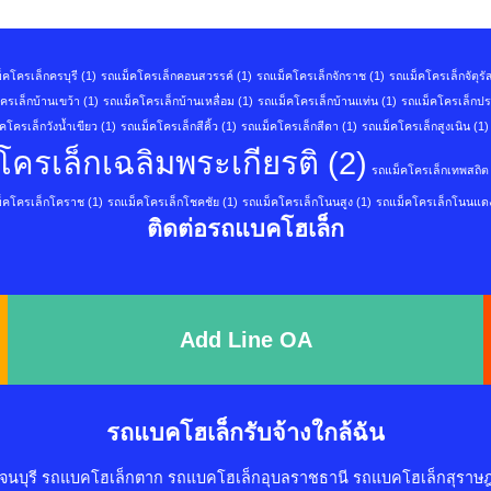
็คโครเล็กครบุรี
(1)
รถแม็คโครเล็กคอนสวรรค์
(1)
รถแม็คโครเล็กจักราช
(1)
รถแม็คโครเล็กจัตุรั
ครเล็กบ้านเขว้า
(1)
รถแม็คโครเล็กบ้านเหลื่อม
(1)
รถแม็คโครเล็กบ้านแท่น
(1)
รถแม็คโครเล็กป
คโครเล็กวังน้ำเขียว
(1)
รถแม็คโครเล็กสีคิ้ว
(1)
รถแม็คโครเล็กสีดา
(1)
รถแม็คโครเล็กสูงเนิน
(1)
ครเล็กเฉลิมพระเกียรติ
(2)
รถแม็คโครเล็กเทพสถิต
็คโครเล็กโคราช
(1)
รถแม็คโครเล็กโชคชัย
(1)
รถแม็คโครเล็กโนนสูง
(1)
รถแม็คโครเล็กโนนแด
ติดต่อรถแบคโฮเล็ก
Add Line OA
รถแบคโฮเล็กรับจ้างใกล้ฉัน
บุรี รถแบคโฮเล็กตาก รถแบคโฮเล็กอุบลราชธานี รถแบคโฮเล็กสุราษฎร์