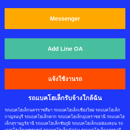
Messenger
Add Line OA
แจ้งใช้งานรถ
รถแบคโฮเล็กรับจ้างใกล้ฉัน
รถแบคโฮเล็กนครราชสีมา รถแบคโฮเล็กเชียงใหม่ รถแบคโฮเล็ก
กาญจนบุรี รถแบคโฮเล็กตาก รถแบคโฮเล็กอุบลราชธานี รถแบคโฮ
เล็กสุราษฎร์ธานี รถแบคโฮเล็กชัยภูมิ รถแบคโฮเล็กแม่ฮ่องสอน รถ