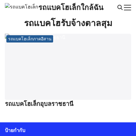
Skip
รถแบคโฮเล็กใกล้ฉัน
to
Search
content
รถแบคโฮรับจ้างตาลสุม
for:
รถแบคโฮเล็กภาคอีสาน
รถแบคโฮเล็กอุบลราชธานี
ป้ายกำกับ