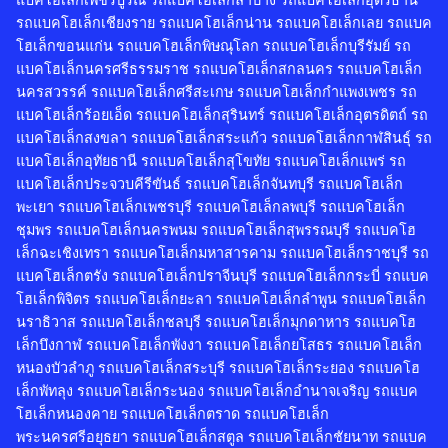
แบคโฮเล็กเพชรบูรณ์ รถแบคโฮเล็กลำปาง รถแบคโฮเล็กอุดรธานี
รถแบคโฮเล็กเชียงราย รถแบคโฮเล็กน่าน รถแบคโฮเล็กเลย รถแบค
โฮเล็กขอนแก่น รถแบคโฮเล็กพิษณุโลก รถแบคโฮเล็กบุรีรัมย์ รถ
แบคโฮเล็กนครศรีธรรมราช รถแบคโฮเล็กสกลนคร รถแบคโฮเล็ก
นครสวรรค์ รถแบคโฮเล็กศรีสะเกษ รถแบคโฮเล็กกำแพงเพชร รถ
แบคโฮเล็กร้อยเอ็ด รถแบคโฮเล็กสุรินทร์ รถแบคโฮเล็กอุตรดิตถ์ รถ
แบคโฮเล็กสงขลา รถแบคโฮเล็กสระแก้ว รถแบคโฮเล็กกาฬสินธุ์ รถ
แบคโฮเล็กอุทัยธานี รถแบคโฮเล็กสุโขทัย รถแบคโฮเล็กแพร่ รถ
แบคโฮเล็กประจวบคีรีขันธ์ รถแบคโฮเล็กจันทบุรี รถแบคโฮเล็ก
พะเยา รถแบคโฮเล็กเพชรบุรี รถแบคโฮเล็กลพบุรี รถแบคโฮเล็ก
ชุมพร รถแบคโฮเล็กนครพนม รถแบคโฮเล็กสุพรรณบุรี รถแบคโฮ
เล็กฉะเชิงเทรา รถแบคโฮเล็กมหาสารคาม รถแบคโฮเล็กราชบุรี รถ
แบคโฮเล็กตรัง รถแบคโฮเล็กปราจีนบุรี รถแบคโฮเล็กกระบี่ รถแบค
โฮเล็กพิจิตร รถแบคโฮเล็กยะลา รถแบคโฮเล็กลำพูน รถแบคโฮเล็ก
นราธิวาส รถแบคโฮเล็กชลบุรี รถแบคโฮเล็กมุกดาหาร รถแบคโฮ
เล็กบึงกาฬ รถแบคโฮเล็กพังงา รถแบคโฮเล็กยโสธร รถแบคโฮเล็ก
หนองบัวลำภู รถแบคโฮเล็กสระบุรี รถแบคโฮเล็กระยอง รถแบคโฮ
เล็กพัทลุง รถแบคโฮเล็กระนอง รถแบคโฮเล็กอำนาจเจริญ รถแบค
โฮเล็กหนองคาย รถแบคโฮเล็กตราด รถแบคโฮเล็ก
พระนครศรีอยุธยา รถแบคโฮเล็กสตูล รถแบคโฮเล็กชัยนาท รถแบค