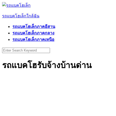
Skip
to
รถแบคโฮเล็กใกล้ฉัน
content
รถแบคโฮเล็กภาคอีสาน
รถแบคโฮเล็กภาคกลาง
รถแบคโฮเล็กภาคเหนือ
Search
for:
รถแบคโฮรับจ้างบ้านด่าน