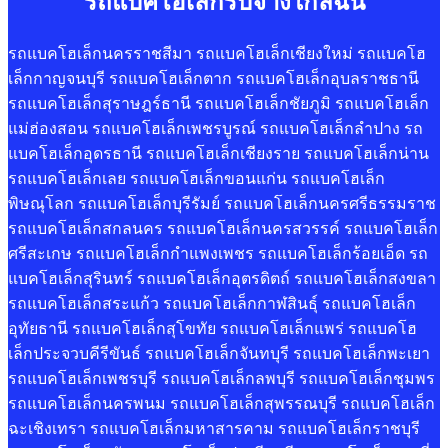
รถแบคโฮเล็กรับจ้างใกล้ฉัน
รถแบคโฮเล็กนครราชสีมา รถแบคโฮเล็กเชียงใหม่ รถแบคโฮ
เล็กกาญจนบุรี รถแบคโฮเล็กตาก รถแบคโฮเล็กอุบลราชธานี
รถแบคโฮเล็กสุราษฎร์ธานี รถแบคโฮเล็กชัยภูมิ รถแบคโฮเล็ก
แม่ฮ่องสอน รถแบคโฮเล็กเพชรบูรณ์ รถแบคโฮเล็กลำปาง รถ
แบคโฮเล็กอุดรธานี รถแบคโฮเล็กเชียงราย รถแบคโฮเล็กน่าน
รถแบคโฮเล็กเลย รถแบคโฮเล็กขอนแก่น รถแบคโฮเล็ก
พิษณุโลก รถแบคโฮเล็กบุรีรัมย์ รถแบคโฮเล็กนครศรีธรรมราช
รถแบคโฮเล็กสกลนคร รถแบคโฮเล็กนครสวรรค์ รถแบคโฮเล็ก
ศรีสะเกษ รถแบคโฮเล็กกำแพงเพชร รถแบคโฮเล็กร้อยเอ็ด รถ
แบคโฮเล็กสุรินทร์ รถแบคโฮเล็กอุตรดิตถ์ รถแบคโฮเล็กสงขลา
รถแบคโฮเล็กสระแก้ว รถแบคโฮเล็กกาฬสินธุ์ รถแบคโฮเล็ก
อุทัยธานี รถแบคโฮเล็กสุโขทัย รถแบคโฮเล็กแพร่ รถแบคโฮ
เล็กประจวบคีรีขันธ์ รถแบคโฮเล็กจันทบุรี รถแบคโฮเล็กพะเยา
รถแบคโฮเล็กเพชรบุรี รถแบคโฮเล็กลพบุรี รถแบคโฮเล็กชุมพร
รถแบคโฮเล็กนครพนม รถแบคโฮเล็กสุพรรณบุรี รถแบคโฮเล็ก
ฉะเชิงเทรา รถแบคโฮเล็กมหาสารคาม รถแบคโฮเล็กราชบุรี