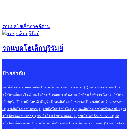
รถแบคโฮเล็กภาคอีสาน
รถแบคโฮเล็กบุรีรัมย์
ป้ายกำกับ
รถแม็คโครเล็กขามทะเลสอ
(1)
รถแม็คโครเล็กขามสะแกแสง
(1)
รถแม็คโครเล็กคง
(1)
รถ
แม็คโครเล็กครบุรี
(1)
รถแม็คโครเล็กคอนสวรรค์
(1)
รถแม็คโครเล็กจักราช
(1)
รถแม็คโคร
เล็กจัตุรัส
(1)
รถแม็คโครเล็กชัยภูมิ
(1)
รถแม็คโครเล็กชุมพวง
(1)
รถแม็คโครเล็กด่านขุนทด
(1)
รถแม็คโครเล็กบัวลาย
(1)
รถแม็คโครเล็กบัวใหญ่
(1)
รถแม็คโครเล็กบำเหน็จณรงค์
(1)
รถ
แม็คโครเล็กบ้านเขว้า
(1)
รถแม็คโครเล็กบ้านเหลื่อม
(1)
รถแม็คโครเล็กบ้านแท่น
(1)
รถ
แม็คโครเล็กประทาย
(1)
รถแม็คโครเล็กปักธงชัย
(1)
รถแม็คโครเล็กปากช่อง
(1)
รถแม็คโคร