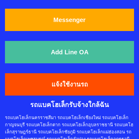
Messenger
Add Line OA
แจ้งใช้งานรถ
รถแบคโฮเล็กรับจ้างใกล้ฉัน
รถแบคโฮเล็กนครราชสีมา รถแบคโฮเล็กเชียงใหม่ รถแบคโฮเล็ก
กาญจนบุรี รถแบคโฮเล็กตาก รถแบคโฮเล็กอุบลราชธานี รถแบคโฮ
เล็กสุราษฎร์ธานี รถแบคโฮเล็กชัยภูมิ รถแบคโฮเล็กแม่ฮ่องสอน รถ