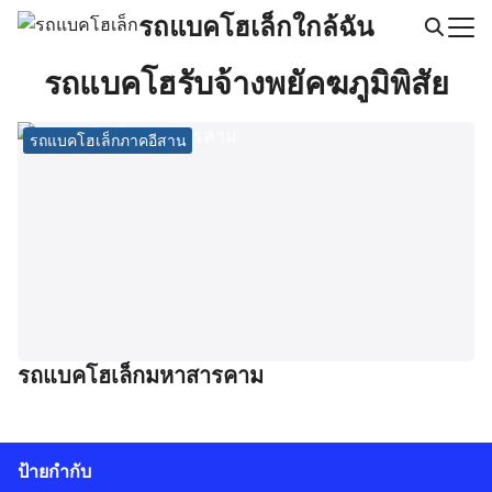
Skip
รถแบคโฮเล็กใกล้ฉัน
to
Search
content
รถแบคโฮรับจ้างพยัคฆภูมิพิสัย
for:
รถแบคโฮเล็กภาคอีสาน
รถแบคโฮเล็กมหาสารคาม
ป้ายกำกับ