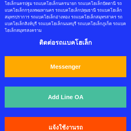
โฮเล็กนครปฐม รถแบคโฮเล็กนครนายก รถแบคโฮเล็กปัตตานี รถ
แบคโฮเล็กกรุงเทพมหานคร รถแบคโฮเล็กปทุมธานี รถแบคโฮเล็ก
สมุทรปราการ รถแบคโฮเล็กอ่างทอง รถแบคโฮเล็กสมุทรสาคร รถ
แบคโฮเล็กสิงห์บุรี รถแบคโฮเล็กนนทบุรี รถแบคโฮเล็กภูเก็ต รถแบค
โฮเล็กสมุทรสงคราม
ติดต่อรถแบคโฮเล็ก
Messenger
Add Line OA
แจ้งใช้งานรถ