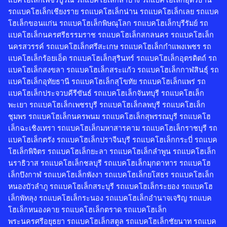
แบคโฮเล็กเพชรบูรณ์ รถแบคโฮเล็กลำปาง รถแบคโฮเล็กอุดรธานี
รถแบคโฮเล็กเชียงราย รถแบคโฮเล็กน่าน รถแบคโฮเล็กเลย รถแบค
โฮเล็กขอนแก่น รถแบคโฮเล็กพิษณุโลก รถแบคโฮเล็กบุรีรัมย์ รถ
แบคโฮเล็กนครศรีธรรมราช รถแบคโฮเล็กสกลนคร รถแบคโฮเล็ก
นครสวรรค์ รถแบคโฮเล็กศรีสะเกษ รถแบคโฮเล็กกำแพงเพชร รถ
แบคโฮเล็กร้อยเอ็ด รถแบคโฮเล็กสุรินทร์ รถแบคโฮเล็กอุตรดิตถ์ รถ
แบคโฮเล็กสงขลา รถแบคโฮเล็กสระแก้ว รถแบคโฮเล็กกาฬสินธุ์ รถ
แบคโฮเล็กอุทัยธานี รถแบคโฮเล็กสุโขทัย รถแบคโฮเล็กแพร่ รถ
แบคโฮเล็กประจวบคีรีขันธ์ รถแบคโฮเล็กจันทบุรี รถแบคโฮเล็ก
พะเยา รถแบคโฮเล็กเพชรบุรี รถแบคโฮเล็กลพบุรี รถแบคโฮเล็ก
ชุมพร รถแบคโฮเล็กนครพนม รถแบคโฮเล็กสุพรรณบุรี รถแบคโฮ
เล็กฉะเชิงเทรา รถแบคโฮเล็กมหาสารคาม รถแบคโฮเล็กราชบุรี รถ
แบคโฮเล็กตรัง รถแบคโฮเล็กปราจีนบุรี รถแบคโฮเล็กกระบี่ รถแบค
โฮเล็กพิจิตร รถแบคโฮเล็กยะลา รถแบคโฮเล็กลำพูน รถแบคโฮเล็ก
นราธิวาส รถแบคโฮเล็กชลบุรี รถแบคโฮเล็กมุกดาหาร รถแบคโฮ
เล็กบึงกาฬ รถแบคโฮเล็กพังงา รถแบคโฮเล็กยโสธร รถแบคโฮเล็ก
หนองบัวลำภู รถแบคโฮเล็กสระบุรี รถแบคโฮเล็กระยอง รถแบคโฮ
เล็กพัทลุง รถแบคโฮเล็กระนอง รถแบคโฮเล็กอำนาจเจริญ รถแบค
โฮเล็กหนองคาย รถแบคโฮเล็กตราด รถแบคโฮเล็ก
พระนครศรีอยุธยา รถแบคโฮเล็กสตูล รถแบคโฮเล็กชัยนาท รถแบค