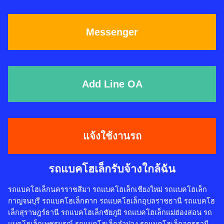
Messenger
Add Line OA
แจ้งใช้งานรถ
รถแบคโฮเล็กรับจ้างใกล้ฉัน
รถแบคโฮเล็กนครราชสีมา รถแบคโฮเล็กเชียงใหม่ รถแบคโฮเล็ก
กาญจนบุรี รถแบคโฮเล็กตาก รถแบคโฮเล็กอุบลราชธานี รถแบคโฮ
เล็กสุราษฎร์ธานี รถแบคโฮเล็กชัยภูมิ รถแบคโฮเล็กแม่ฮ่องสอน รถ