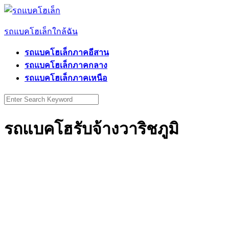
Skip
to
รถแบคโฮเล็กใกล้ฉัน
content
รถแบคโฮเล็กภาคอีสาน
รถแบคโฮเล็กภาคกลาง
รถแบคโฮเล็กภาคเหนือ
Search
for:
รถแบคโฮรับจ้างวาริชภูมิ