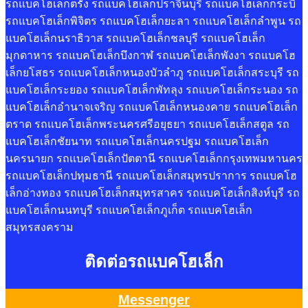
รถแบคโฮเล็กตรัง รถแบคโฮเล็กปราจีนบุรี รถแบคโฮเล็กกระบี่
รถแบคโฮเล็กพิจิตร รถแบคโฮเล็กยะลา รถแบคโฮเล็กลำพูน รถ
แบคโฮเล็กนราธิวาส รถแบคโฮเล็กชลบุรี รถแบคโฮเล็ก
มุกดาหาร รถแบคโฮเล็กบึงกาฬ รถแบคโฮเล็กพังงา รถแบคโฮ
เล็กยโสธร รถแบคโฮเล็กหนองบัวลำภู รถแบคโฮเล็กสระบุรี รถ
แบคโฮเล็กระยอง รถแบคโฮเล็กพัทลุง รถแบคโฮเล็กระนอง รถ
แบคโฮเล็กอำนาจเจริญ รถแบคโฮเล็กหนองคาย รถแบคโฮเล็ก
ตราด รถแบคโฮเล็กพระนครศรีอยุธยา รถแบคโฮเล็กสตูล รถ
แบคโฮเล็กชัยนาท รถแบคโฮเล็กนครปฐม รถแบคโฮเล็ก
นครนายก รถแบคโฮเล็กปัตตานี รถแบคโฮเล็กกรุงเทพมหานคร
รถแบคโฮเล็กปทุมธานี รถแบคโฮเล็กสมุทรปราการ รถแบคโฮ
เล็กอ่างทอง รถแบคโฮเล็กสมุทรสาคร รถแบคโฮเล็กสิงห์บุรี รถ
แบคโฮเล็กนนทบุรี รถแบคโฮเล็กภูเก็ต รถแบคโฮเล็ก
สมุทรสงคราม
ติดต่อรถแบคโฮเล็ก
Messenger