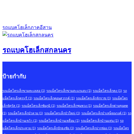
รถแบคโฮเล็กภาคอีสาน
รถแบคโฮเล็กสกลนคร
ป้ายกำกับ
รถแม็คโครเล็กขามทะเลสอ
(1)
รถแม็คโครเล็กขามสะแกแสง
(1)
รถแม็คโครเล็กคง
(1)
รถ
แม็คโครเล็กครบุรี
(1)
รถแม็คโครเล็กคอนสวรรค์
(1)
รถแม็คโครเล็กจักราช
(1)
รถแม็คโคร
เล็กจัตุรัส
(1)
รถแม็คโครเล็กชัยภูมิ
(1)
รถแม็คโครเล็กชุมพวง
(1)
รถแม็คโครเล็กด่านขุนทด
(1)
รถแม็คโครเล็กบัวลาย
(1)
รถแม็คโครเล็กบัวใหญ่
(1)
รถแม็คโครเล็กบำเหน็จณรงค์
(1)
รถ
แม็คโครเล็กบ้านเขว้า
(1)
รถแม็คโครเล็กบ้านเหลื่อม
(1)
รถแม็คโครเล็กบ้านแท่น
(1)
รถ
แม็คโครเล็กประทาย
(1)
รถแม็คโครเล็กปักธงชัย
(1)
รถแม็คโครเล็กปากช่อง
(1)
รถแม็คโคร