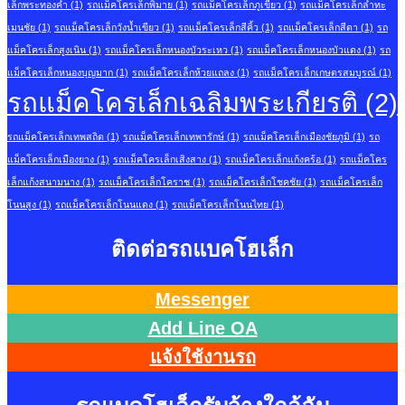
เล็กพระทองคำ
(1)
รถแม็คโครเล็กพิมาย
(1)
รถแม็คโครเล็กภูเขียว
(1)
รถแม็คโครเล็กลำทะ
เมนชัย
(1)
รถแม็คโครเล็กวังน้ำเขียว
(1)
รถแม็คโครเล็กสีคิ้ว
(1)
รถแม็คโครเล็กสีดา
(1)
รถ
แม็คโครเล็กสูงเนิน
(1)
รถแม็คโครเล็กหนองบัวระเหว
(1)
รถแม็คโครเล็กหนองบัวแดง
(1)
รถ
แม็คโครเล็กหนองบุญมาก
(1)
รถแม็คโครเล็กห้วยแถลง
(1)
รถแม็คโครเล็กเกษตรสมบูรณ์
(1)
รถแม็คโครเล็กเฉลิมพระเกียรติ
(2)
รถแม็คโครเล็กเทพสถิต
(1)
รถแม็คโครเล็กเทพารักษ์
(1)
รถแม็คโครเล็กเมืองชัยภูมิ
(1)
รถ
แม็คโครเล็กเมืองยาง
(1)
รถแม็คโครเล็กเสิงสาง
(1)
รถแม็คโครเล็กแก้งคร้อ
(1)
รถแม็คโคร
เล็กแก้งสนามนาง
(1)
รถแม็คโครเล็กโคราช
(1)
รถแม็คโครเล็กโชคชัย
(1)
รถแม็คโครเล็ก
โนนสูง
(1)
รถแม็คโครเล็กโนนแดง
(1)
รถแม็คโครเล็กโนนไทย
(1)
ติดต่อรถแบคโฮเล็ก
Messenger
Add Line OA
แจ้งใช้งานรถ