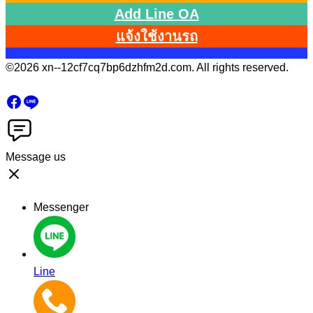
Add Line OA
แจ้งใช้งานรถ
©2026 xn--12cf7cq7bp6dzhfm2d.com. All rights reserved.
Message us
Messenger
Line