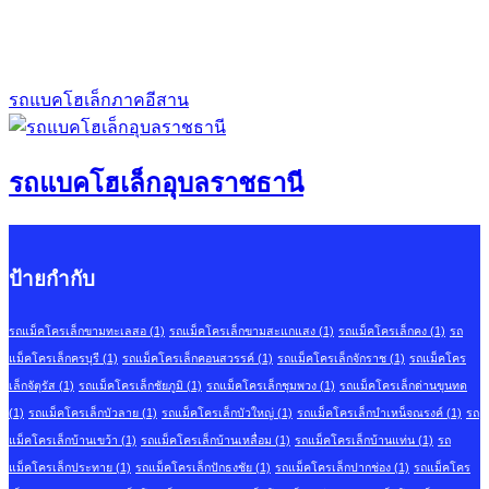
รถแบคโฮเล็กภาคอีสาน
รถแบคโฮเล็กอุบลราชธานี
ป้ายกำกับ
รถแม็คโครเล็กขามทะเลสอ
(1)
รถแม็คโครเล็กขามสะแกแสง
(1)
รถแม็คโครเล็กคง
(1)
รถ
แม็คโครเล็กครบุรี
(1)
รถแม็คโครเล็กคอนสวรรค์
(1)
รถแม็คโครเล็กจักราช
(1)
รถแม็คโคร
เล็กจัตุรัส
(1)
รถแม็คโครเล็กชัยภูมิ
(1)
รถแม็คโครเล็กชุมพวง
(1)
รถแม็คโครเล็กด่านขุนทด
(1)
รถแม็คโครเล็กบัวลาย
(1)
รถแม็คโครเล็กบัวใหญ่
(1)
รถแม็คโครเล็กบำเหน็จณรงค์
(1)
รถ
แม็คโครเล็กบ้านเขว้า
(1)
รถแม็คโครเล็กบ้านเหลื่อม
(1)
รถแม็คโครเล็กบ้านแท่น
(1)
รถ
แม็คโครเล็กประทาย
(1)
รถแม็คโครเล็กปักธงชัย
(1)
รถแม็คโครเล็กปากช่อง
(1)
รถแม็คโคร