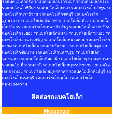
รถแบคโฮเล็กตรัง รถแบคโฮเล็กปราจีนบุรี รถแบคโฮเล็กกระบี่
รถแบคโฮเล็กพิจิตร รถแบคโฮเล็กยะลา รถแบคโฮเล็กลำพูน รถ
แบคโฮเล็กนราธิวาส รถแบคโฮเล็กชลบุรี รถแบคโฮเล็ก
มุกดาหาร รถแบคโฮเล็กบึงกาฬ รถแบคโฮเล็กพังงา รถแบคโฮ
เล็กยโสธร รถแบคโฮเล็กหนองบัวลำภู รถแบคโฮเล็กสระบุรี รถ
แบคโฮเล็กระยอง รถแบคโฮเล็กพัทลุง รถแบคโฮเล็กระนอง รถ
แบคโฮเล็กอำนาจเจริญ รถแบคโฮเล็กหนองคาย รถแบคโฮเล็ก
ตราด รถแบคโฮเล็กพระนครศรีอยุธยา รถแบคโฮเล็กสตูล รถ
แบคโฮเล็กชัยนาท รถแบคโฮเล็กนครปฐม รถแบคโฮเล็ก
นครนายก รถแบคโฮเล็กปัตตานี รถแบคโฮเล็กกรุงเทพมหานคร
รถแบคโฮเล็กปทุมธานี รถแบคโฮเล็กสมุทรปราการ รถแบคโฮ
เล็กอ่างทอง รถแบคโฮเล็กสมุทรสาคร รถแบคโฮเล็กสิงห์บุรี รถ
แบคโฮเล็กนนทบุรี รถแบคโฮเล็กภูเก็ต รถแบคโฮเล็ก
สมุทรสงคราม
ติดต่อรถแบคโฮเล็ก
Messenger