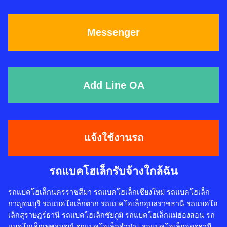
Messenger
Add Line OA
แจ้งใช้งานรถ
รถแบคโฮเล็กรับจ้างใกล้ฉัน
รถแบคโฮเล็กนครราชสีมา รถแบคโฮเล็กเชียงใหม่ รถแบคโฮเล็ก
กาญจนบุรี รถแบคโฮเล็กตาก รถแบคโฮเล็กอุบลราชธานี รถแบคโฮ
เล็กสุราษฎร์ธานี รถแบคโฮเล็กชัยภูมิ รถแบคโฮเล็กแม่ฮ่องสอน รถ