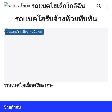
Skip
รถแบคโฮเล็กใกล้ฉัน
to
Search
content
รถแบคโฮรับจ้างห้วยทับทัน
for:
รถแบคโฮเล็กภาคอีสาน
รถแบคโฮเล็กศรีสะเกษ
ป้ายกำกับ