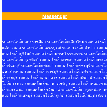
Messenger
รถแบคโฮเล็กนครราชสีมา รถแบคโฮเล็กเชียงใหม่ รถแบคโฮเล็ก
แม่ฮ่องสอน รถแบคโฮเล็กเพชรบูรณ์ รถแบคโฮเล็กลำปาง รถแบค
แบคโฮเล็กบุรีรัมย์ รถแบคโฮเล็กนครศรีธรรมราช รถแบคโฮเล็
รถแบคโฮเล็กอุตรดิตถ์ รถแบคโฮเล็กสงขลา รถแบคโฮเล็กสระแก้
เล็กจันทบุรี รถแบคโฮเล็กพะเยา รถแบคโฮเล็กเพชรบุรี รถแบค
มหาสารคาม รถแบคโฮเล็กราชบุรี รถแบคโฮเล็กตรัง รถแบคโฮเล
เล็กชลบุรี รถแบคโฮเล็กมุกดาหาร รถแบคโฮเล็กบึงกาฬ รถแบค
โฮเล็กระนอง รถแบคโฮเล็กอำนาจเจริญ รถแบคโฮเล็กหนองคาย
เล็กนครนายก รถแบคโฮเล็กปัตตานี รถแบคโฮเล็กกรุงเทพมหานค
แบคโฮเล็กนนทบุรี รถแบคโฮเล็กภูเก็ต รถแบคโฮเล็กสมุทรสงค