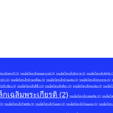
ครเล็กครบุรี
(1)
รถแม็คโครเล็กคอนสวรรค์
(1)
รถแม็คโครเล็กจักราช
(1)
รถแม็คโครเล็กจัตุรัส
(
เขว้า
(1)
รถแม็คโครเล็กบ้านเหลื่อม
(1)
รถแม็คโครเล็กบ้านแท่น
(1)
รถแม็คโครเล็กประทาย
(1)
ร
ังน้ำเขียว
(1)
รถแม็คโครเล็กสีคิ้ว
(1)
รถแม็คโครเล็กสีดา
(1)
รถแม็คโครเล็กสูงเนิน
(1)
รถแม็คโ
็กเฉลิมพระเกียรติ
(2)
รถแม็คโครเล็กเทพสถิต
(1)
รถแม็คโค
(1)
รถแม็คโครเล็กโชคชัย
(1)
รถแม็คโครเล็กโนนสูง
(1)
รถแม็คโครเล็กโนนแดง
(1)
รถแม็คโครเ