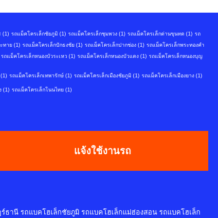
ส
(1)
รถแม็คโครเล็กชัยภูมิ
(1)
รถแม็คโครเล็กชุมพวง
(1)
รถแม็คโครเล็กด่านขุนทด
(1)
รถ
ระทาย
(1)
รถแม็คโครเล็กปักธงชัย
(1)
รถแม็คโครเล็กปากช่อง
(1)
รถแม็คโครเล็กพระทองคำ
รถแม็คโครเล็กหนองบัวระเหว
(1)
รถแม็คโครเล็กหนองบัวแดง
(1)
รถแม็คโครเล็กหนองบุญ
(1)
รถแม็คโครเล็กเทพารักษ์
(1)
รถแม็คโครเล็กเมืองชัยภูมิ
(1)
รถแม็คโครเล็กเมืองยาง
(1)
ง
(1)
รถแม็คโครเล็กโนนไทย
(1)
แจ้งใช้งานรถ
ธานี รถแบคโฮเล็กชัยภูมิ รถแบคโฮเล็กแม่ฮ่องสอน รถแบคโฮเล็ก