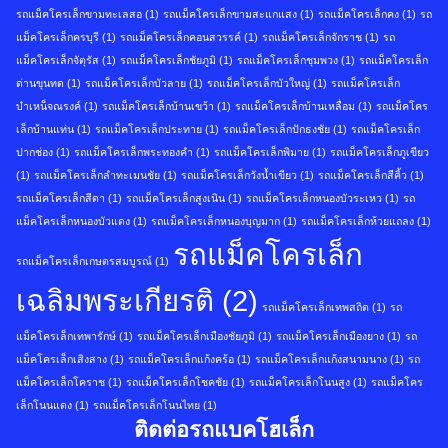
รถแม็คโครเล็กขามทะเลสอ
(1)
รถแม็คโครเล็กขามสะแกแสง
(1)
รถแม็คโครเล็กคง
(1)
รถ
แม็คโครเล็กครบุรี
(1)
รถแม็คโครเล็กคอนสวรรค์
(1)
รถแม็คโครเล็กจักราช
(1)
รถ
แม็คโครเล็กจัตุรัส
(1)
รถแม็คโครเล็กชัยภูมิ
(1)
รถแม็คโครเล็กชุมพวง
(1)
รถแม็คโครเล็ก
ด่านขุนทด
(1)
รถแม็คโครเล็กบัวลาย
(1)
รถแม็คโครเล็กบัวใหญ่
(1)
รถแม็คโครเล็ก
บำเหน็จณรงค์
(1)
รถแม็คโครเล็กบ้านเขว้า
(1)
รถแม็คโครเล็กบ้านเหลื่อม
(1)
รถแม็คโคร
เล็กบ้านแท่น
(1)
รถแม็คโครเล็กประทาย
(1)
รถแม็คโครเล็กปักธงชัย
(1)
รถแม็คโครเล็ก
ปากช่อง
(1)
รถแม็คโครเล็กพระทองคำ
(1)
รถแม็คโครเล็กพิมาย
(1)
รถแม็คโครเล็กภูเขียว
(1)
รถแม็คโครเล็กลำทะเมนชัย
(1)
รถแม็คโครเล็กวังน้ำเขียว
(1)
รถแม็คโครเล็กสีคิ้ว
(1)
รถแม็คโครเล็กสีดา
(1)
รถแม็คโครเล็กสูงเนิน
(1)
รถแม็คโครเล็กหนองบัวระเหว
(1)
รถ
แม็คโครเล็กหนองบัวแดง
(1)
รถแม็คโครเล็กหนองบุญมาก
(1)
รถแม็คโครเล็กห้วยแถลง
(1)
รถแม็คโครเล็ก
รถแม็คโครเล็กเกษตรสมบูรณ์
(1)
เฉลิมพระเกียรติ
(2)
รถแม็คโครเล็กเทพสถิต
(1)
รถ
แม็คโครเล็กเทพารักษ์
(1)
รถแม็คโครเล็กเมืองชัยภูมิ
(1)
รถแม็คโครเล็กเมืองยาง
(1)
รถ
แม็คโครเล็กเสิงสาง
(1)
รถแม็คโครเล็กแก้งคร้อ
(1)
รถแม็คโครเล็กแก้งสนามนาง
(1)
รถ
แม็คโครเล็กโคราช
(1)
รถแม็คโครเล็กโชคชัย
(1)
รถแม็คโครเล็กโนนสูง
(1)
รถแม็คโคร
เล็กโนนแดง
(1)
รถแม็คโครเล็กโนนไทย
(1)
ติดต่อรถแบคโฮเล็ก