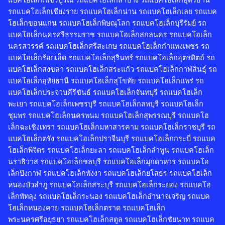
แบคโฮเล็กเพชรบูรณ์ รถแบคโฮเล็กลำปาง รถแบคโฮเล็กอุดรธานี
รถแบคโฮเล็กเชียงราย รถแบคโฮเล็กน่าน รถแบคโฮเล็กเลย รถแบค
โฮเล็กขอนแก่น รถแบคโฮเล็กพิษณุโลก รถแบคโฮเล็กบุรีรัมย์ รถ
แบคโฮเล็กนครศรีธรรมราช รถแบคโฮเล็กสกลนคร รถแบคโฮเล็ก
นครสวรรค์ รถแบคโฮเล็กศรีสะเกษ รถแบคโฮเล็กกำแพงเพชร รถ
แบคโฮเล็กร้อยเอ็ด รถแบคโฮเล็กสุรินทร์ รถแบคโฮเล็กอุตรดิตถ์ รถ
แบคโฮเล็กสงขลา รถแบคโฮเล็กสระแก้ว รถแบคโฮเล็กกาฬสินธุ์ รถ
แบคโฮเล็กอุทัยธานี รถแบคโฮเล็กสุโขทัย รถแบคโฮเล็กแพร่ รถ
แบคโฮเล็กประจวบคีรีขันธ์ รถแบคโฮเล็กจันทบุรี รถแบคโฮเล็ก
พะเยา รถแบคโฮเล็กเพชรบุรี รถแบคโฮเล็กลพบุรี รถแบคโฮเล็ก
ชุมพร รถแบคโฮเล็กนครพนม รถแบคโฮเล็กสุพรรณบุรี รถแบคโฮ
เล็กฉะเชิงเทรา รถแบคโฮเล็กมหาสารคาม รถแบคโฮเล็กราชบุรี รถ
แบคโฮเล็กตรัง รถแบคโฮเล็กปราจีนบุรี รถแบคโฮเล็กกระบี่ รถแบค
โฮเล็กพิจิตร รถแบคโฮเล็กยะลา รถแบคโฮเล็กลำพูน รถแบคโฮเล็ก
นราธิวาส รถแบคโฮเล็กชลบุรี รถแบคโฮเล็กมุกดาหาร รถแบคโฮ
เล็กบึงกาฬ รถแบคโฮเล็กพังงา รถแบคโฮเล็กยโสธร รถแบคโฮเล็ก
หนองบัวลำภู รถแบคโฮเล็กสระบุรี รถแบคโฮเล็กระยอง รถแบคโฮ
เล็กพัทลุง รถแบคโฮเล็กระนอง รถแบคโฮเล็กอำนาจเจริญ รถแบค
โฮเล็กหนองคาย รถแบคโฮเล็กตราด รถแบคโฮเล็ก
พระนครศรีอยุธยา รถแบคโฮเล็กสตูล รถแบคโฮเล็กชัยนาท รถแบค