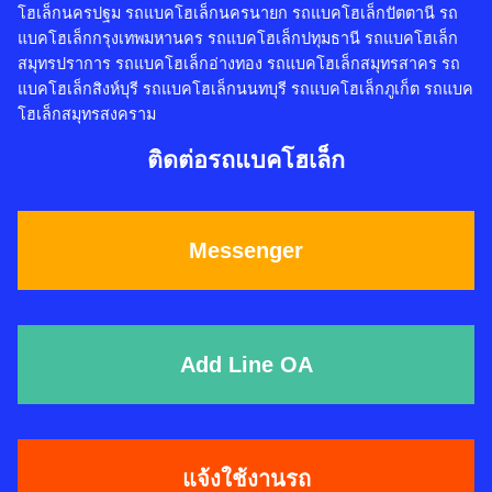
โฮเล็กนครปฐม รถแบคโฮเล็กนครนายก รถแบคโฮเล็กปัตตานี รถ
แบคโฮเล็กกรุงเทพมหานคร รถแบคโฮเล็กปทุมธานี รถแบคโฮเล็ก
สมุทรปราการ รถแบคโฮเล็กอ่างทอง รถแบคโฮเล็กสมุทรสาคร รถ
แบคโฮเล็กสิงห์บุรี รถแบคโฮเล็กนนทบุรี รถแบคโฮเล็กภูเก็ต รถแบค
โฮเล็กสมุทรสงคราม
ติดต่อรถแบคโฮเล็ก
Messenger
Add Line OA
แจ้งใช้งานรถ