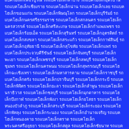
แบคโฮเล็กเพชรบูรณ์ รถแบคโฮเล็กลำปาง รถแบคโฮเล็กอุดรธานี
รถแบคโฮเล็กเชียงราย รถแบคโฮเล็กน่าน รถแบคโฮเล็กเลย รถแบค
โฮเล็กขอนแก่น รถแบคโฮเล็กพิษณุโลก รถแบคโฮเล็กบุรีรัมย์ รถ
แบคโฮเล็กนครศรีธรรมราช รถแบคโฮเล็กสกลนคร รถแบคโฮเล็ก
นครสวรรค์ รถแบคโฮเล็กศรีสะเกษ รถแบคโฮเล็กกำแพงเพชร รถ
แบคโฮเล็กร้อยเอ็ด รถแบคโฮเล็กสุรินทร์ รถแบคโฮเล็กอุตรดิตถ์ รถ
แบคโฮเล็กสงขลา รถแบคโฮเล็กสระแก้ว รถแบคโฮเล็กกาฬสินธุ์ รถ
แบคโฮเล็กอุทัยธานี รถแบคโฮเล็กสุโขทัย รถแบคโฮเล็กแพร่ รถ
แบคโฮเล็กประจวบคีรีขันธ์ รถแบคโฮเล็กจันทบุรี รถแบคโฮเล็ก
พะเยา รถแบคโฮเล็กเพชรบุรี รถแบคโฮเล็กลพบุรี รถแบคโฮเล็ก
ชุมพร รถแบคโฮเล็กนครพนม รถแบคโฮเล็กสุพรรณบุรี รถแบคโฮ
เล็กฉะเชิงเทรา รถแบคโฮเล็กมหาสารคาม รถแบคโฮเล็กราชบุรี รถ
แบคโฮเล็กตรัง รถแบคโฮเล็กปราจีนบุรี รถแบคโฮเล็กกระบี่ รถแบค
โฮเล็กพิจิตร รถแบคโฮเล็กยะลา รถแบคโฮเล็กลำพูน รถแบคโฮเล็ก
นราธิวาส รถแบคโฮเล็กชลบุรี รถแบคโฮเล็กมุกดาหาร รถแบคโฮ
เล็กบึงกาฬ รถแบคโฮเล็กพังงา รถแบคโฮเล็กยโสธร รถแบคโฮเล็ก
หนองบัวลำภู รถแบคโฮเล็กสระบุรี รถแบคโฮเล็กระยอง รถแบคโฮ
เล็กพัทลุง รถแบคโฮเล็กระนอง รถแบคโฮเล็กอำนาจเจริญ รถแบค
โฮเล็กหนองคาย รถแบคโฮเล็กตราด รถแบคโฮเล็ก
พระนครศรีอยุธยา รถแบคโฮเล็กสตูล รถแบคโฮเล็กชัยนาท รถแบค