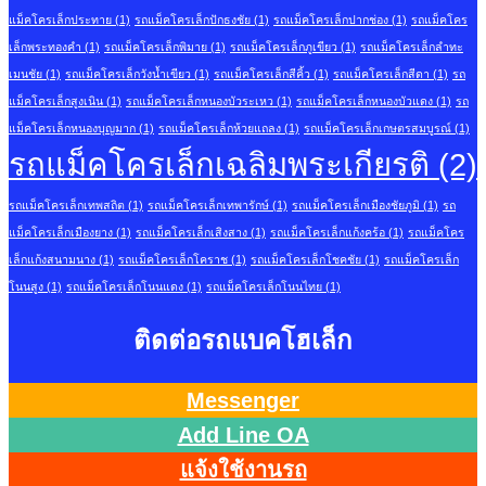
แม็คโครเล็กประทาย
(1)
รถแม็คโครเล็กปักธงชัย
(1)
รถแม็คโครเล็กปากช่อง
(1)
รถแม็คโคร
เล็กพระทองคำ
(1)
รถแม็คโครเล็กพิมาย
(1)
รถแม็คโครเล็กภูเขียว
(1)
รถแม็คโครเล็กลำทะ
เมนชัย
(1)
รถแม็คโครเล็กวังน้ำเขียว
(1)
รถแม็คโครเล็กสีคิ้ว
(1)
รถแม็คโครเล็กสีดา
(1)
รถ
แม็คโครเล็กสูงเนิน
(1)
รถแม็คโครเล็กหนองบัวระเหว
(1)
รถแม็คโครเล็กหนองบัวแดง
(1)
รถ
แม็คโครเล็กหนองบุญมาก
(1)
รถแม็คโครเล็กห้วยแถลง
(1)
รถแม็คโครเล็กเกษตรสมบูรณ์
(1)
รถแม็คโครเล็กเฉลิมพระเกียรติ
(2)
รถแม็คโครเล็กเทพสถิต
(1)
รถแม็คโครเล็กเทพารักษ์
(1)
รถแม็คโครเล็กเมืองชัยภูมิ
(1)
รถ
แม็คโครเล็กเมืองยาง
(1)
รถแม็คโครเล็กเสิงสาง
(1)
รถแม็คโครเล็กแก้งคร้อ
(1)
รถแม็คโคร
เล็กแก้งสนามนาง
(1)
รถแม็คโครเล็กโคราช
(1)
รถแม็คโครเล็กโชคชัย
(1)
รถแม็คโครเล็ก
โนนสูง
(1)
รถแม็คโครเล็กโนนแดง
(1)
รถแม็คโครเล็กโนนไทย
(1)
ติดต่อรถแบคโฮเล็ก
Messenger
Add Line OA
แจ้งใช้งานรถ