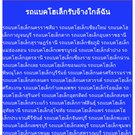
รถแบคโฮเล็กรับจ้างใกล้ฉัน
รถแบคโฮเล็กนครราชสีมา รถแบคโฮเล็กเชียงใหม่ รถแบคโฮ
เล็กกาญจนบุรี รถแบคโฮเล็กตาก รถแบคโฮเล็กอุบลราชธานี
รถแบคโฮเล็กสุราษฎร์ธานี รถแบคโฮเล็กชัยภูมิ รถแบคโฮเล็ก
แม่ฮ่องสอน รถแบคโฮเล็กเพชรบูรณ์ รถแบคโฮเล็กลำปาง รถ
แบคโฮเล็กอุดรธานี รถแบคโฮเล็กเชียงราย รถแบคโฮเล็กน่าน
รถแบคโฮเล็กเลย รถแบคโฮเล็กขอนแก่น รถแบคโฮเล็ก
พิษณุโลก รถแบคโฮเล็กบุรีรัมย์ รถแบคโฮเล็กนครศรีธรรมราช
รถแบคโฮเล็กสกลนคร รถแบคโฮเล็กนครสวรรค์ รถแบคโฮเล็ก
ศรีสะเกษ รถแบคโฮเล็กกำแพงเพชร รถแบคโฮเล็กร้อยเอ็ด รถ
แบคโฮเล็กสุรินทร์ รถแบคโฮเล็กอุตรดิตถ์ รถแบคโฮเล็กสงขลา
รถแบคโฮเล็กสระแก้ว รถแบคโฮเล็กกาฬสินธุ์ รถแบคโฮเล็ก
อุทัยธานี รถแบคโฮเล็กสุโขทัย รถแบคโฮเล็กแพร่ รถแบคโฮ
เล็กประจวบคีรีขันธ์ รถแบคโฮเล็กจันทบุรี รถแบคโฮเล็กพะเยา
รถแบคโฮเล็กเพชรบุรี รถแบคโฮเล็กลพบุรี รถแบคโฮเล็กชุมพร
รถแบคโฮเล็กนครพนม รถแบคโฮเล็กสุพรรณบุรี รถแบคโฮเล็ก