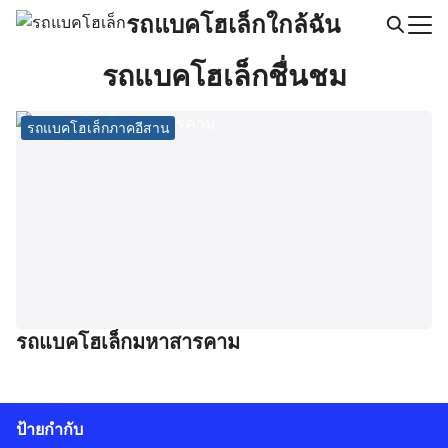
Skip
รถแบคโฮเล็กใกล้ฉัน
to
Search
content
รถแบคโฮเล็กชื่นชม
for:
รถแบคโฮเล็กภาคอีสาน
รถแบคโฮเล็กมหาสารคาม
ป้ายกำกับ