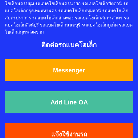
โฮเล็กนครปฐม รถแบคโฮเล็กนครนายก รถแบคโฮเล็กปัตตานี รถ
แบคโฮเล็กกรุงเทพมหานคร รถแบคโฮเล็กปทุมธานี รถแบคโฮเล็ก
สมุทรปราการ รถแบคโฮเล็กอ่างทอง รถแบคโฮเล็กสมุทรสาคร รถ
แบคโฮเล็กสิงห์บุรี รถแบคโฮเล็กนนทบุรี รถแบคโฮเล็กภูเก็ต รถแบค
โฮเล็กสมุทรสงคราม
ติดต่อรถแบคโฮเล็ก
Messenger
Add Line OA
แจ้งใช้งานรถ