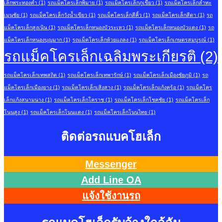
เล็กพระทองคำ
(1)
รถแม็คโครเล็กพิมาย
(1)
รถแม็คโครเล็กภูเขียว
(1)
รถแม็คโครเล็กลำทะ
เมนชัย
(1)
รถแม็คโครเล็กวังน้ำเขียว
(1)
รถแม็คโครเล็กสีคิ้ว
(1)
รถแม็คโครเล็กสีดา
(1)
รถ
แม็คโครเล็กสูงเนิน
(1)
รถแม็คโครเล็กหนองบัวระเหว
(1)
รถแม็คโครเล็กหนองบัวแดง
(1)
รถ
แม็คโครเล็กหนองบุญมาก
(1)
รถแม็คโครเล็กห้วยแถลง
(1)
รถแม็คโครเล็กเกษตรสมบูรณ์
(1)
รถแม็คโครเล็กเฉลิมพระเกียรติ
(2)
รถแม็คโครเล็กเทพสถิต
(1)
รถแม็คโครเล็กเทพารักษ์
(1)
รถแม็คโครเล็กเมืองชัยภูมิ
(1)
รถ
แม็คโครเล็กเมืองยาง
(1)
รถแม็คโครเล็กเสิงสาง
(1)
รถแม็คโครเล็กแก้งคร้อ
(1)
รถแม็คโคร
เล็กแก้งสนามนาง
(1)
รถแม็คโครเล็กโคราช
(1)
รถแม็คโครเล็กโชคชัย
(1)
รถแม็คโครเล็ก
โนนสูง
(1)
รถแม็คโครเล็กโนนแดง
(1)
รถแม็คโครเล็กโนนไทย
(1)
ติดต่อรถแบคโฮเล็ก
Messenger
Add Line OA
แจ้งใช้งานรถ