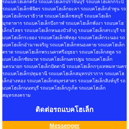
รถแบคโฮเล็กตรัง รถแบคโฮเล็กปราจีนบุรี รถแบคโฮเล็กกระบี่
รถแบคโฮเล็กพิจิตร รถแบคโฮเล็กยะลา รถแบคโฮเล็กลำพูน รถ
แบคโฮเล็กนราธิวาส รถแบคโฮเล็กชลบุรี รถแบคโฮเล็ก
มุกดาหาร รถแบคโฮเล็กบึงกาฬ รถแบคโฮเล็กพังงา รถแบคโฮ
เล็กยโสธร รถแบคโฮเล็กหนองบัวลำภู รถแบคโฮเล็กสระบุรี รถ
แบคโฮเล็กระยอง รถแบคโฮเล็กพัทลุง รถแบคโฮเล็กระนอง รถ
แบคโฮเล็กอำนาจเจริญ รถแบคโฮเล็กหนองคาย รถแบคโฮเล็ก
ตราด รถแบคโฮเล็กพระนครศรีอยุธยา รถแบคโฮเล็กสตูล รถ
แบคโฮเล็กชัยนาท รถแบคโฮเล็กนครปฐม รถแบคโฮเล็ก
นครนายก รถแบคโฮเล็กปัตตานี รถแบคโฮเล็กกรุงเทพมหานคร
รถแบคโฮเล็กปทุมธานี รถแบคโฮเล็กสมุทรปราการ รถแบคโฮ
เล็กอ่างทอง รถแบคโฮเล็กสมุทรสาคร รถแบคโฮเล็กสิงห์บุรี รถ
แบคโฮเล็กนนทบุรี รถแบคโฮเล็กภูเก็ต รถแบคโฮเล็ก
สมุทรสงคราม
ติดต่อรถแบคโฮเล็ก
Messenger