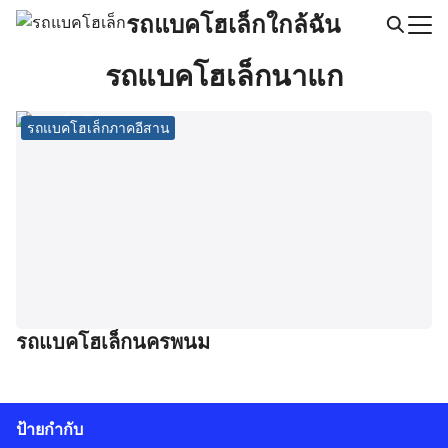
Skip
รถแบคโฮเล็กใกล้ฉัน
to
Search
content
รถแบคโฮเล็กนาแก
for:
รถแบคโฮเล็กภาคอีสาน
รถแบคโฮเล็กนครพนม
ป้ายกำกับ