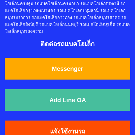
โฮเล็กนครปฐม รถแบคโฮเล็กนครนายก รถแบคโฮเล็กปัตตานี รถ
แบคโฮเล็กกรุงเทพมหานคร รถแบคโฮเล็กปทุมธานี รถแบคโฮเล็ก
สมุทรปราการ รถแบคโฮเล็กอ่างทอง รถแบคโฮเล็กสมุทรสาคร รถ
แบคโฮเล็กสิงห์บุรี รถแบคโฮเล็กนนทบุรี รถแบคโฮเล็กภูเก็ต รถแบค
โฮเล็กสมุทรสงคราม
ติดต่อรถแบคโฮเล็ก
Messenger
Add Line OA
แจ้งใช้งานรถ