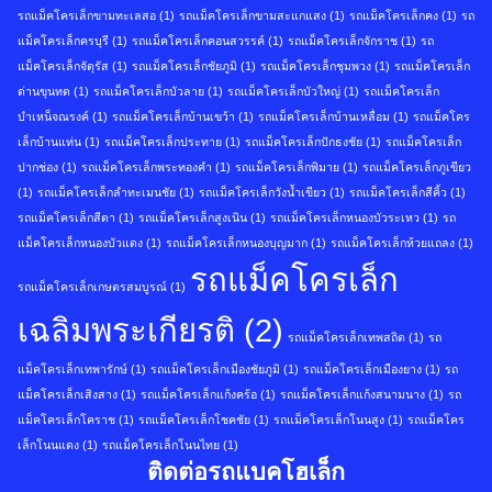
รถแม็คโครเล็กขามทะเลสอ
(1)
รถแม็คโครเล็กขามสะแกแสง
(1)
รถแม็คโครเล็กคง
(1)
รถ
แม็คโครเล็กครบุรี
(1)
รถแม็คโครเล็กคอนสวรรค์
(1)
รถแม็คโครเล็กจักราช
(1)
รถ
แม็คโครเล็กจัตุรัส
(1)
รถแม็คโครเล็กชัยภูมิ
(1)
รถแม็คโครเล็กชุมพวง
(1)
รถแม็คโครเล็ก
ด่านขุนทด
(1)
รถแม็คโครเล็กบัวลาย
(1)
รถแม็คโครเล็กบัวใหญ่
(1)
รถแม็คโครเล็ก
บำเหน็จณรงค์
(1)
รถแม็คโครเล็กบ้านเขว้า
(1)
รถแม็คโครเล็กบ้านเหลื่อม
(1)
รถแม็คโคร
เล็กบ้านแท่น
(1)
รถแม็คโครเล็กประทาย
(1)
รถแม็คโครเล็กปักธงชัย
(1)
รถแม็คโครเล็ก
ปากช่อง
(1)
รถแม็คโครเล็กพระทองคำ
(1)
รถแม็คโครเล็กพิมาย
(1)
รถแม็คโครเล็กภูเขียว
(1)
รถแม็คโครเล็กลำทะเมนชัย
(1)
รถแม็คโครเล็กวังน้ำเขียว
(1)
รถแม็คโครเล็กสีคิ้ว
(1)
รถแม็คโครเล็กสีดา
(1)
รถแม็คโครเล็กสูงเนิน
(1)
รถแม็คโครเล็กหนองบัวระเหว
(1)
รถ
แม็คโครเล็กหนองบัวแดง
(1)
รถแม็คโครเล็กหนองบุญมาก
(1)
รถแม็คโครเล็กห้วยแถลง
(1)
รถแม็คโครเล็ก
รถแม็คโครเล็กเกษตรสมบูรณ์
(1)
เฉลิมพระเกียรติ
(2)
รถแม็คโครเล็กเทพสถิต
(1)
รถ
แม็คโครเล็กเทพารักษ์
(1)
รถแม็คโครเล็กเมืองชัยภูมิ
(1)
รถแม็คโครเล็กเมืองยาง
(1)
รถ
แม็คโครเล็กเสิงสาง
(1)
รถแม็คโครเล็กแก้งคร้อ
(1)
รถแม็คโครเล็กแก้งสนามนาง
(1)
รถ
แม็คโครเล็กโคราช
(1)
รถแม็คโครเล็กโชคชัย
(1)
รถแม็คโครเล็กโนนสูง
(1)
รถแม็คโคร
เล็กโนนแดง
(1)
รถแม็คโครเล็กโนนไทย
(1)
ติดต่อรถแบคโฮเล็ก