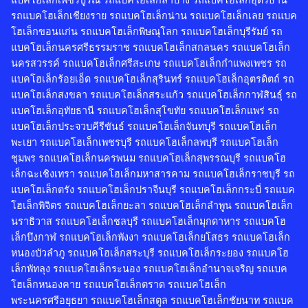
แบคโฮเล็กเพชรบูรณ์ รถแบคโฮเล็กลำปาง รถแบคโฮเล็กอุดรธานี
รถแบคโฮเล็กเชียงราย รถแบคโฮเล็กน่าน รถแบคโฮเล็กเลย รถแบค
โฮเล็กขอนแก่น รถแบคโฮเล็กพิษณุโลก รถแบคโฮเล็กบุรีรัมย์ รถ
แบคโฮเล็กนครศรีธรรมราช รถแบคโฮเล็กสกลนคร รถแบคโฮเล็ก
นครสวรรค์ รถแบคโฮเล็กศรีสะเกษ รถแบคโฮเล็กกำแพงเพชร รถ
แบคโฮเล็กร้อยเอ็ด รถแบคโฮเล็กสุรินทร์ รถแบคโฮเล็กอุตรดิตถ์ รถ
แบคโฮเล็กสงขลา รถแบคโฮเล็กสระแก้ว รถแบคโฮเล็กกาฬสินธุ์ รถ
แบคโฮเล็กอุทัยธานี รถแบคโฮเล็กสุโขทัย รถแบคโฮเล็กแพร่ รถ
แบคโฮเล็กประจวบคีรีขันธ์ รถแบคโฮเล็กจันทบุรี รถแบคโฮเล็ก
พะเยา รถแบคโฮเล็กเพชรบุรี รถแบคโฮเล็กลพบุรี รถแบคโฮเล็ก
ชุมพร รถแบคโฮเล็กนครพนม รถแบคโฮเล็กสุพรรณบุรี รถแบคโฮ
เล็กฉะเชิงเทรา รถแบคโฮเล็กมหาสารคาม รถแบคโฮเล็กราชบุรี รถ
แบคโฮเล็กตรัง รถแบคโฮเล็กปราจีนบุรี รถแบคโฮเล็กกระบี่ รถแบค
โฮเล็กพิจิตร รถแบคโฮเล็กยะลา รถแบคโฮเล็กลำพูน รถแบคโฮเล็ก
นราธิวาส รถแบคโฮเล็กชลบุรี รถแบคโฮเล็กมุกดาหาร รถแบคโฮ
เล็กบึงกาฬ รถแบคโฮเล็กพังงา รถแบคโฮเล็กยโสธร รถแบคโฮเล็ก
หนองบัวลำภู รถแบคโฮเล็กสระบุรี รถแบคโฮเล็กระยอง รถแบคโฮ
เล็กพัทลุง รถแบคโฮเล็กระนอง รถแบคโฮเล็กอำนาจเจริญ รถแบค
โฮเล็กหนองคาย รถแบคโฮเล็กตราด รถแบคโฮเล็ก
พระนครศรีอยุธยา รถแบคโฮเล็กสตูล รถแบคโฮเล็กชัยนาท รถแบค