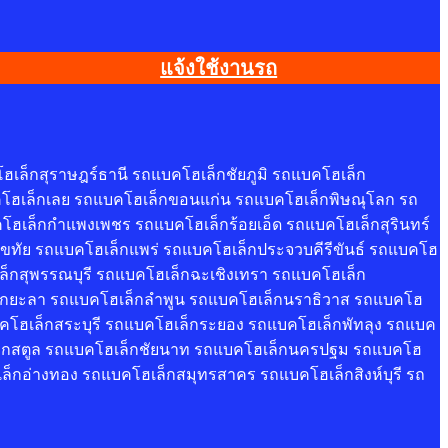
แจ้งใช้งานรถ
ล็กสุราษฎร์ธานี รถแบคโฮเล็กชัยภูมิ รถแบคโฮเล็ก
คโฮเล็กเลย รถแบคโฮเล็กขอนแก่น รถแบคโฮเล็กพิษณุโลก รถ
ฮเล็กกำแพงเพชร รถแบคโฮเล็กร้อยเอ็ด รถแบคโฮเล็กสุรินทร์
โขทัย รถแบคโฮเล็กแพร่ รถแบคโฮเล็กประจวบคีรีขันธ์ รถแบคโฮ
ล็กสุพรรณบุรี รถแบคโฮเล็กฉะเชิงเทรา รถแบคโฮเล็ก
เล็กยะลา รถแบคโฮเล็กลำพูน รถแบคโฮเล็กนราธิวาส รถแบคโฮ
คโฮเล็กสระบุรี รถแบคโฮเล็กระยอง รถแบคโฮเล็กพัทลุง รถแบค
็กสตูล รถแบคโฮเล็กชัยนาท รถแบคโฮเล็กนครปฐม รถแบคโฮ
กอ่างทอง รถแบคโฮเล็กสมุทรสาคร รถแบคโฮเล็กสิงห์บุรี รถ