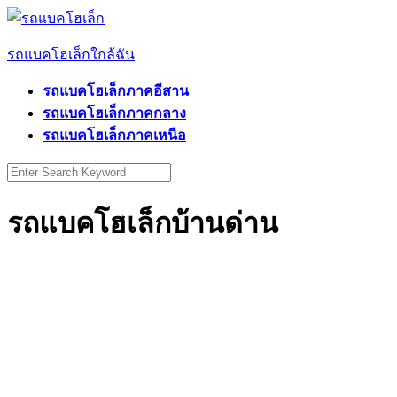
Skip
to
รถแบคโฮเล็กใกล้ฉัน
content
รถแบคโฮเล็กภาคอีสาน
รถแบคโฮเล็กภาคกลาง
รถแบคโฮเล็กภาคเหนือ
Search
for:
รถแบคโฮเล็กบ้านด่าน