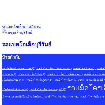
รถแบคโฮเล็กภาคอีสาน
รถแบคโฮเล็กบุรีรัมย์
ป้ายกำกับ
รถแม็คโครเล็กขามทะเลสอ
(1)
รถแม็คโครเล็กขามสะแกแสง
(1)
รถแม็คโครเล็กคง
(1)
รถแม็คโ
เล็กบัวลาย
(1)
รถแม็คโครเล็กบัวใหญ่
(1)
รถแม็คโครเล็กบำเหน็จณรงค์
(1)
รถแม็คโครเล็กบ้าน
แม็คโครเล็กพิมาย
(1)
รถแม็คโครเล็กภูเขียว
(1)
รถแม็คโครเล็กลำทะเมนชัย
(1)
รถแม็คโครเล็กว
รถแม็คโครเล
แม็คโครเล็กห้วยแถลง
(1)
รถแม็คโครเล็กเกษตรสมบูรณ์
(1)
เสิงสาง
(1)
รถแม็คโครเล็กแก้งคร้อ
(1)
รถแม็คโครเล็กแก้งสนามนาง
(1)
รถแม็คโครเล็กโคราช