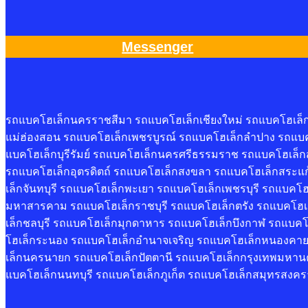
Messenger
รถแบคโฮเล็กนครราชสีมา รถแบคโฮเล็กเชียงใหม่ รถแบคโฮเล็ก
แม่ฮ่องสอน รถแบคโฮเล็กเพชรบูรณ์ รถแบคโฮเล็กลำปาง รถแบค
แบคโฮเล็กบุรีรัมย์ รถแบคโฮเล็กนครศรีธรรมราช รถแบคโฮเล็
รถแบคโฮเล็กอุตรดิตถ์ รถแบคโฮเล็กสงขลา รถแบคโฮเล็กสระแก้
เล็กจันทบุรี รถแบคโฮเล็กพะเยา รถแบคโฮเล็กเพชรบุรี รถแบค
มหาสารคาม รถแบคโฮเล็กราชบุรี รถแบคโฮเล็กตรัง รถแบคโฮเล
เล็กชลบุรี รถแบคโฮเล็กมุกดาหาร รถแบคโฮเล็กบึงกาฬ รถแบค
โฮเล็กระนอง รถแบคโฮเล็กอำนาจเจริญ รถแบคโฮเล็กหนองคาย
เล็กนครนายก รถแบคโฮเล็กปัตตานี รถแบคโฮเล็กกรุงเทพมหานค
แบคโฮเล็กนนทบุรี รถแบคโฮเล็กภูเก็ต รถแบคโฮเล็กสมุทรสงค