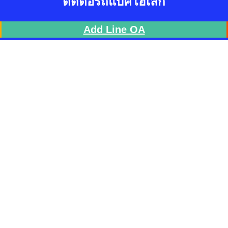
ติดต่อรถแบคโฮเล็ก
Add Line OA