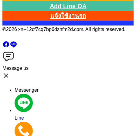
Add Line OA
แจ้งใช้งานรถ
©2026 xn--12cf7cq7bp6dzhfm2d.com. All rights reserved.
Message us
Messenger
Line