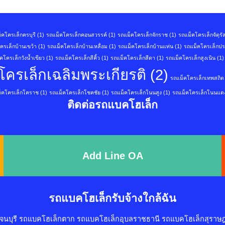
็คโครเล็กครบุรี
(1)
รถแม็คโครเล็กคอนสวรรค์
(1)
รถแม็คโครเล็กจักราช
(1)
รถแม็คโครเล็กจัตุรั
ครเล็กบ้านเขว้า
(1)
รถแม็คโครเล็กบ้านเหลื่อม
(1)
รถแม็คโครเล็กบ้านแท่น
(1)
รถแม็คโครเล็กป
คโครเล็กวังน้ำเขียว
(1)
รถแม็คโครเล็กสีคิ้ว
(1)
รถแม็คโครเล็กสีดา
(1)
รถแม็คโครเล็กสูงเนิน
(1)
ครเล็กเฉลิมพระเกียรติ
(2)
รถแม็คโครเล็กเทพสถิต
็คโครเล็กโคราช
(1)
รถแม็คโครเล็กโชคชัย
(1)
รถแม็คโครเล็กโนนสูง
(1)
รถแม็คโครเล็กโนนแด
ติดต่อรถแบคโฮเล็ก
Add Line OA
รถแบคโฮเล็กรับจ้างใกล้ฉัน
บุรี รถแบคโฮเล็กตาก รถแบคโฮเล็กอุบลราชธานี รถแบคโฮเล็กสุราษฎร์