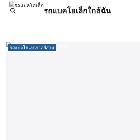
Skip
รถแบคโฮเล็กใกล้ฉัน
to
content
S
fo
รถแบคโฮเล็กภาคอีสาน