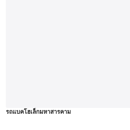
รถแบคโฮเล็กมหาสารคาม