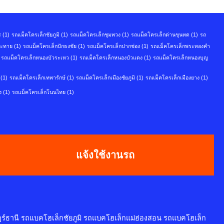
ส
(1)
รถแม็คโครเล็กชัยภูมิ
(1)
รถแม็คโครเล็กชุมพวง
(1)
รถแม็คโครเล็กด่านขุนทด
(1)
รถ
ระทาย
(1)
รถแม็คโครเล็กปักธงชัย
(1)
รถแม็คโครเล็กปากช่อง
(1)
รถแม็คโครเล็กพระทองคำ
รถแม็คโครเล็กหนองบัวระเหว
(1)
รถแม็คโครเล็กหนองบัวแดง
(1)
รถแม็คโครเล็กหนองบุญ
(1)
รถแม็คโครเล็กเทพารักษ์
(1)
รถแม็คโครเล็กเมืองชัยภูมิ
(1)
รถแม็คโครเล็กเมืองยาง
(1)
ง
(1)
รถแม็คโครเล็กโนนไทย
(1)
แจ้งใช้งานรถ
ธานี รถแบคโฮเล็กชัยภูมิ รถแบคโฮเล็กแม่ฮ่องสอน รถแบคโฮเล็ก