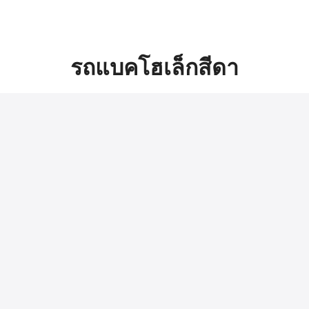
earch
รถแบคโฮเล็กสีดา
r: